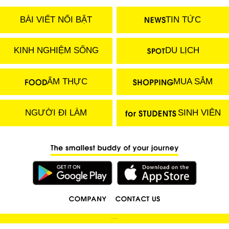
BÀI VIẾT NỔI BẬT
TIN TỨC
KINH NGHIỆM SỐNG
DU LỊCH
ẨM THỰC
MUA SẮM
NGƯỜI ĐI LÀM
SINH VIÊN
(C) 2018 LOCOBEE