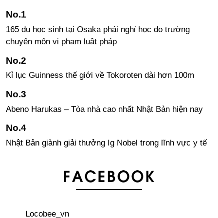
165 du học sinh tại Osaka phải nghỉ học do trường
chuyên môn vi phạm luật pháp
Kỉ lục Guinness thế giới về Tokoroten dài hơn 100m
Abeno Harukas – Tòa nhà cao nhất Nhật Bản hiện nay
Nhật Bản giành giải thưởng Ig Nobel trong lĩnh vực y tế
Các quy tắc viết chữ Kanji trong tiếng Nhật
Giao lộ nguy hiểm nhất Nhật Bản - ngã 5 Ehira tỉnh
Locobee_vn