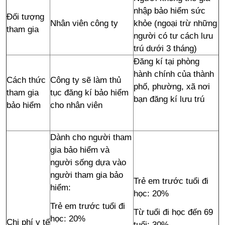
nhập bảo hiểm sức
Đối tượng
Nhân viên công ty
khỏe (ngoại trừ những
tham gia
người có tư cách lưu
trú dưới 3 tháng)
Đăng kí tại phòng
hành chính của thành
Cách thức
Công ty sẽ làm thủ
phố, phường, xã nơi
tham gia
tục đăng kí bảo hiểm
bạn đăng kí lưu trú
bảo hiểm
cho nhân viên
Dành cho người tham
gia bảo hiểm và
người sống dựa vào
người tham gia bảo
Trẻ em trước tuổi đi
hiểm:
học: 20%
Trẻ em trước tuổi đi
Từ tuổi đi học đến 69
học: 20%
Chi phí y tế
tuổi: 30%