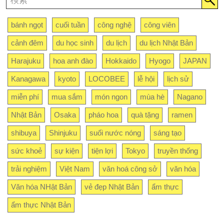
bánh ngọt
cuối tuần
công nghệ
công viên
cảnh đêm
du học sinh
du lịch
du lịch Nhật Bản
Harajuku
hoa anh đào
Hokkaido
Hyogo
JAPAN
Kanagawa
kyoto
LOCOBEE
lễ hội
lịch sử
miễn phí
mua sắm
món ngon
mùa hè
Nagano
Nhật Bản
Osaka
pháo hoa
quà tặng
ramen
shibuya
Shinjuku
suối nước nóng
sáng tạo
sức khoẻ
sự kiện
tiện lợi
Tokyo
truyền thống
trải nghiệm
Việt Nam
văn hoá công sở
văn hóa
Văn hóa NHật Bản
vẻ đẹp Nhật Bản
ẩm thực
ẩm thực Nhật Bản