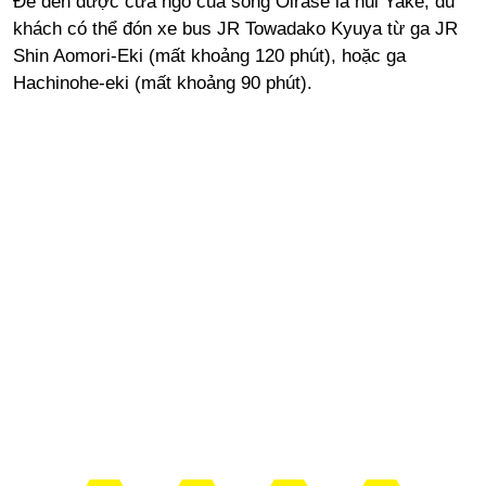
Để đến được cửa ngõ của sông Oirase là núi Yake, du
khách có thể đón xe bus JR Towadako Kyuya từ ga JR
Shin Aomori-Eki (mất khoảng 120 phút), hoặc ga
Hachinohe-eki (mất khoảng 90 phút).