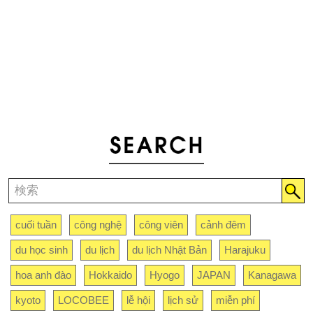
cuối tuần
công nghệ
công viên
cảnh đêm
du học sinh
du lịch
du lịch Nhật Bản
Harajuku
hoa anh đào
Hokkaido
Hyogo
JAPAN
Kanagawa
kyoto
LOCOBEE
lễ hội
lịch sử
miễn phí