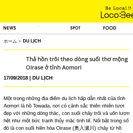
KINH NGHIỆM SỐNG
TIN TỨC
DU LỊCH
ẨM THỰC
DU LỊCH
ホーム
Thả hồn trôi theo dòng suối thơ mộng
Oirase ở tỉnh Aomori
17/09/2018
DU LỊCH
Một trong những địa điểm du lịch hấp dẫn nhất của tỉnh
Aomori là hồ Towada, nơi có cảnh sắc thiên nhiên tươi
đẹp với những dòng thác, con suối chảy trôi và uốn lượn
hệt như một bức tranh thủy mặc tinh tế. Nổi bật trong số
đó là con suối hiền hòa Oirase (奥入瀬川) chảy từ hồ