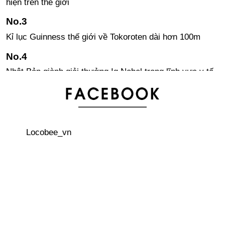
hiện trên thế giới
Kỉ lục Guinness thế giới về Tokoroten dài hơn 100m
Nhật Bản giành giải thưởng Ig Nobel trong lĩnh vực y tế
Một số lời khuyên khi đi taxi ở Nhật
Locobee_vn
Cách kiểm tra sản phẩm là hàng Nhật Bản qua mã vạch
in trên sản phẩm
Những điều ngộ nhận về đất nước Nhật Bản
Thịt bò Kobe - loại thịt bò hiếm hơn vàng ở Nhật Bản