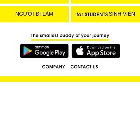
NGƯỜI ĐI LÀM
SINH VIÊN
(C) 2018 LOCOBEE