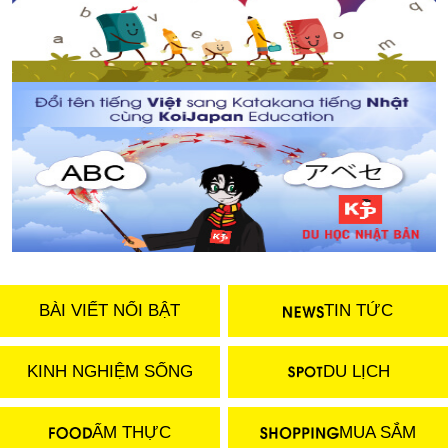
BÀI VIẾT NỔI BẬT
TIN TỨC
KINH NGHIỆM SỐNG
DU LỊCH
ẨM THỰC
MUA SẮM