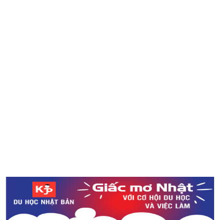
Thuê và sử dụng đất nông nghiệp tại Nhật Bản - hình
thức Shimin-noen
Các quy tắc viết chữ Kanji trong tiếng Nhật