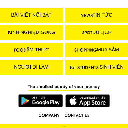
BÀI VIẾT NỔI BẬT
TIN TỨC
KINH NGHIỆM SỐNG
DU LỊCH
ẨM THỰC
MUA SẮM
NGƯỜI ĐI LÀM
SINH VIÊN
(C) 2018 LOCOBEE