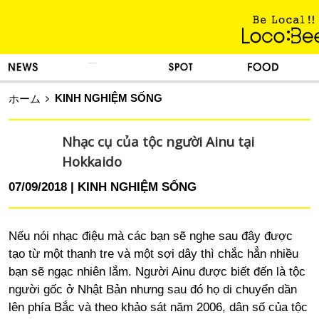
KINH NGHIỆM SỐNG
TIN TỨC
DU LỊCH
ẨM THỰC
KINH NGHIỆM SỐNG
ホーム
Nhạc cụ của tộc người Ainu tại
Hokkaido
07/09/2018
KINH NGHIỆM SỐNG
Nếu nói nhạc điệu mà các bạn sẽ nghe sau đây được
tạo từ một thanh tre và một sợi dây thì chắc hẳn nhiều
bạn sẽ ngạc nhiên lắm. Người Ainu được biết đến là tộc
người gốc ở Nhật Bản nhưng sau đó họ di chuyển dần
lên phía Bắc và theo khảo sát năm 2006, dân số của tộc