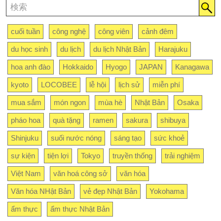
cuối tuần
công nghệ
công viên
cảnh đêm
du học sinh
du lịch
du lịch Nhật Bản
Harajuku
hoa anh đào
Hokkaido
Hyogo
JAPAN
Kanagawa
kyoto
LOCOBEE
lễ hội
lịch sử
miễn phí
mua sắm
món ngon
mùa hè
Nhật Bản
Osaka
pháo hoa
quà tặng
ramen
sakura
shibuya
Shinjuku
suối nước nóng
sáng tạo
sức khoẻ
sự kiện
tiện lợi
Tokyo
truyền thống
trải nghiệm
Việt Nam
văn hoá công sở
văn hóa
Văn hóa NHật Bản
vẻ đẹp Nhật Bản
Yokohama
ẩm thực
ẩm thực Nhật Bản