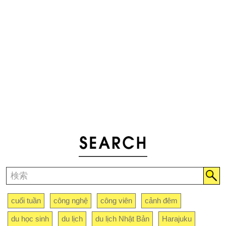
cuối tuần
công nghệ
công viên
cảnh đêm
du học sinh
du lịch
du lịch Nhật Bản
Harajuku