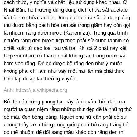
cách thức, ý nghĩa và chất liệu sử dụng khác nhau. Ở
Nhật Bản, họ thường dùng dung dịch chứa sắt acetate
và bột có chứa tannin. Dung dịch chứa sắt là dạng lỏng
thu được bằng cách hòa tan sắt trong giấm hay còn gọi
là nhuộm răng dưới nước (Kanemizu). Trong quá trình
nhuộm răng đen bước tiếp theo phải sử dụng tannin có
chiết xuất từ các loại rau và trà. Khi cả 2 chất này kết
hợp với nhau trở thành chất không tan trong nước và
bám vào răng. Để có được bộ răng đen như ý muốn
không phải chỉ làm như vậy một hai lần mà phải thực
hiện lặp đi lặp lại thường xuyên.
Ảnh: https://ja.wikipedia.org
Bởi lẽ có những phong tục này là do vào thời đại xưa
người ta quan niệm rằng những thứ đẹp đẽ là những thứ
có màu đen bóng loáng. Người phụ nữ cần phải có sự
chung thủy với chồng cũng giống như bộ răng trắng thì
có thể nhuộm để đổi sang màu khác còn răng đen thì