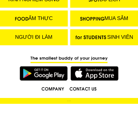
ẨM THỰC
MUA SẮM
NGƯỜI ĐI LÀM
SINH VIÊN
(C) 2018 LOCOBEE