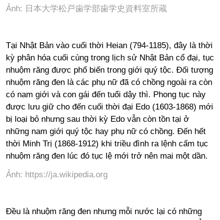
Ảnh: 日本大学松戸歯学部歯学史資料室所蔵
Tại Nhật Bản vào cuối thời Heian (794-1185), đây là thời
kỳ phân hóa cuối cùng trong lịch sử Nhật Bản cổ đại, tục
nhuộm răng được phổ biến trong giới quý tộc. Đối tượng
nhuộm răng đen là các phụ nữ đã có chồng ngoài ra còn
có nam giới và con gái đến tuổi dậy thì. Phong tục này
được lưu giữ cho đến cuối thời đại Edo (1603-1868) mới
bị loại bỏ nhưng sau thời kỳ Edo vẫn còn tồn tại ở
những nam giới quý tộc hay phụ nữ có chồng. Đến hết
thời Minh Trị (1868-1912) khi triều đình ra lệnh cấm tục
nhuộm răng đen lúc đó tục lệ mới trở nên mai một dần.
Ảnh: https://ja.wikipedia.org
Đều là nhuộm răng đen nhưng mỗi nước lại có những