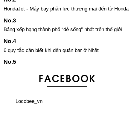
HondaJet - Máy bay phản lực thương mại đến từ Honda
Bảng xếp hạng thành phố “dễ sống” nhất trên thế giới
6 quy tắc cần biết khi đến quán bar ở Nhật
Những câu tiếng Nhật đơn giản sử dụng khi gặp khó
khăn, khủng hoảng
Áo khoác Sukajan – phong cách đường phố của giới trẻ
Locobee_vn
Nhật
3 thủ tục quan trọng phải làm đầu tiên khi đến Nhật Bản