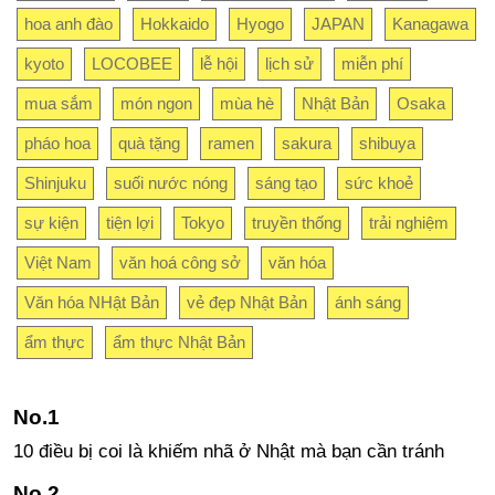
hoa anh đào
Hokkaido
Hyogo
JAPAN
Kanagawa
kyoto
LOCOBEE
lễ hội
lịch sử
miễn phí
mua sắm
món ngon
mùa hè
Nhật Bản
Osaka
pháo hoa
quà tặng
ramen
sakura
shibuya
Shinjuku
suối nước nóng
sáng tạo
sức khoẻ
sự kiện
tiện lợi
Tokyo
truyền thống
trải nghiệm
Việt Nam
văn hoá công sở
văn hóa
Văn hóa NHật Bản
vẻ đẹp Nhật Bản
ánh sáng
ẩm thực
ẩm thực Nhật Bản
10 điều bị coi là khiếm nhã ở Nhật mà bạn cần tránh