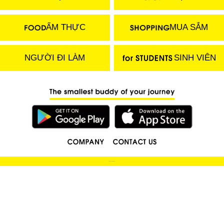
ẨM THỰC
MUA SẮM
NGƯỜI ĐI LÀM
SINH VIÊN
(C) 2018 LOCOBEE