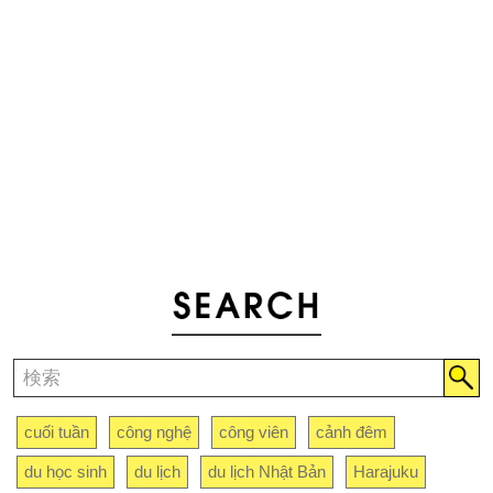
cuối tuần
công nghệ
công viên
cảnh đêm
du học sinh
du lịch
du lịch Nhật Bản
Harajuku