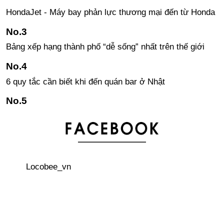
HondaJet - Máy bay phản lực thương mại đến từ Honda
Bảng xếp hạng thành phố “dễ sống” nhất trên thế giới
6 quy tắc cần biết khi đến quán bar ở Nhật
Những câu tiếng Nhật đơn giản sử dụng khi gặp khó
khăn, khủng hoảng
Áo khoác Sukajan – phong cách đường phố của giới trẻ
Locobee_vn
Nhật
3 thủ tục quan trọng phải làm đầu tiên khi đến Nhật Bản