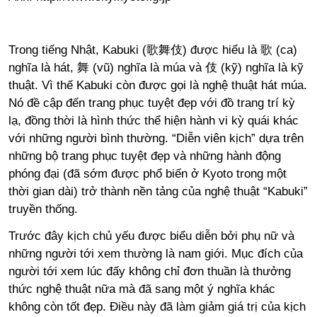
Trong tiếng Nhật, Kabuki (歌舞伎) được hiểu là 歌 (ca)
nghĩa là hát, 舞 (vũ) nghĩa là múa và 伎 (kỹ) nghĩa là kỹ
thuật. Vì thế Kabuki còn được gọi là nghệ thuật hát múa.
Nó đề cập đến trang phục tuyệt đẹp với đồ trang trí kỳ
lạ, đồng thời là hình thức thể hiện hành vi kỳ quái khác
với những người bình thường. “Diễn viên kịch” dựa trên
những bộ trang phục tuyệt đẹp và những hành động
phóng đại (đã sớm được phổ biến ở Kyoto trong một
thời gian dài) trở thành nền tảng của nghệ thuật “Kabuki”
truyền thống.
Trước đây kịch chủ yếu được biểu diễn bởi phụ nữ và
những người tới xem thường là nam giới. Mục đích của
người tới xem lúc đấy không chỉ đơn thuần là thưởng
thức nghệ thuật nữa mà đã sang một ý nghĩa khác
không còn tốt đẹp. Điều này đã làm giảm giá trị của kịch