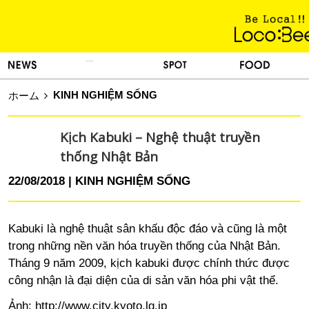
KINH NGHIỆM SỐNG
TIN TỨC
DU LỊCH
ẨM THỰC
KINH NGHIỆM SỐNG
ホーム
Kịch Kabuki – Nghệ thuật truyền
thống Nhật Bản
22/08/2018
KINH NGHIỆM SỐNG
Kabuki là nghệ thuật sân khấu độc đáo và cũng là một
trong những nền văn hóa truyền thống của Nhật Bản.
Tháng 9 năm 2009, kịch kabuki được chính thức được
công nhận là đại diện của di sản văn hóa phi vật thể.
Ảnh:
http://www.city.kyoto.lg.jp