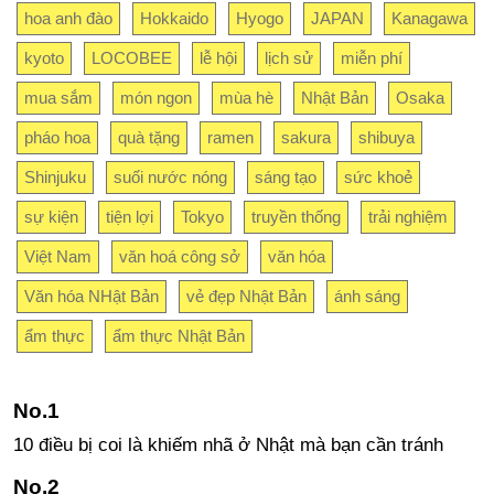
hoa anh đào
Hokkaido
Hyogo
JAPAN
Kanagawa
kyoto
LOCOBEE
lễ hội
lịch sử
miễn phí
mua sắm
món ngon
mùa hè
Nhật Bản
Osaka
pháo hoa
quà tặng
ramen
sakura
shibuya
Shinjuku
suối nước nóng
sáng tạo
sức khoẻ
sự kiện
tiện lợi
Tokyo
truyền thống
trải nghiệm
Việt Nam
văn hoá công sở
văn hóa
Văn hóa NHật Bản
vẻ đẹp Nhật Bản
ánh sáng
ẩm thực
ẩm thực Nhật Bản
10 điều bị coi là khiếm nhã ở Nhật mà bạn cần tránh