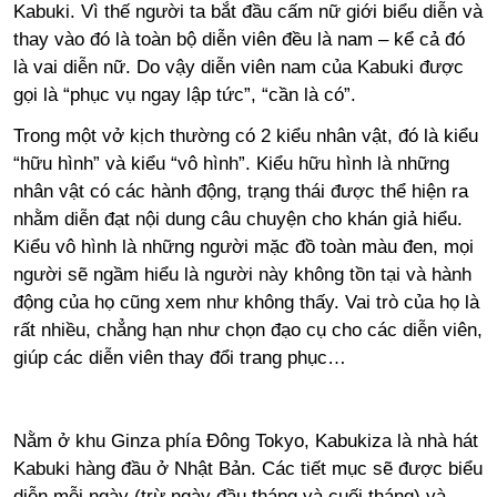
Kabuki. Vì thế người ta bắt đầu cấm nữ giới biểu diễn và
thay vào đó là toàn bộ diễn viên đều là nam – kể cả đó
là vai diễn nữ. Do vậy diễn viên nam của Kabuki được
gọi là “phục vụ ngay lập tức”, “cần là có”.
Trong một vở kịch thường có 2 kiểu nhân vật, đó là kiểu
“hữu hình” và kiểu “vô hình”. Kiểu hữu hình là những
nhân vật có các hành động, trạng thái được thể hiện ra
nhằm diễn đạt nội dung câu chuyện cho khán giả hiểu.
Kiểu vô hình là những người mặc đồ toàn màu đen, mọi
người sẽ ngầm hiểu là người này không tồn tại và hành
động của họ cũng xem như không thấy. Vai trò của họ là
rất nhiều, chẳng hạn như chọn đạo cụ cho các diễn viên,
giúp các diễn viên thay đổi trang phục…
Nằm ở khu Ginza phía Đông Tokyo, Kabukiza là nhà hát
Kabuki hàng đầu ở Nhật Bản. Các tiết mục sẽ được biểu
diễn mỗi ngày (trừ ngày đầu tháng và cuối tháng) và