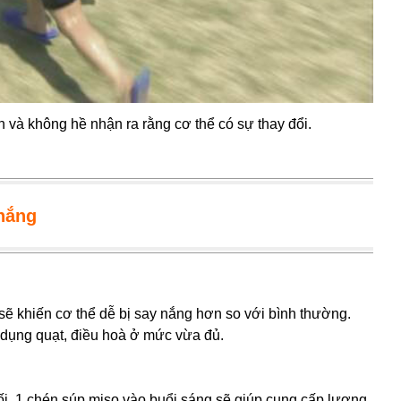
 và không hề nhận ra rằng cơ thể có sự thay đổi.
 nắng
 sẽ khiến cơ thể dễ bị say nắng hơn so với bình thường.
sử dụng quạt, điều hoà ở mức vừa đủ.
uối. 1 chén súp miso vào buổi sáng sẽ giúp cung cấp lượng