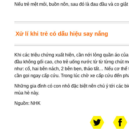
Nếu trẻ mệt mỏi, buồn nôn, sau đó là đau đầu và co giật 
Xử lí khi trẻ có dấu hiệu say nắng
Khi các triệu chứng xuất hiện, cần nới lỏng quần áo của t
đầu không gối cao, cho trẻ uống nước từ từ từng chút mộ
như: cổ, hai bên nách, 2 bên bẹn, tháo tất… Nếu cơ thể t
cần gọi ngay cấp cứu. Trong lúc chờ xe cấp cứu đến phải
Những gia đình có con nhỏ đặc biệt nên chú ý tới các b
mùa hè này.
Nguồn:
NHK