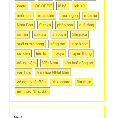
kyoto
LOCOBEE
lễ hội
lịch sử
miễn phí
mua sắm
món ngon
mùa hè
Nhật Bản
Osaka
pháo hoa
quà tặng
ramen
sakura
shibuya
Shinjuku
suối nước nóng
sáng tạo
sức khoẻ
sự kiện
tiện lợi
Tokyo
truyền thống
trải nghiệm
Việt Nam
văn hoá công sở
văn hóa
Văn hóa NHật Bản
vẻ đẹp Nhật Bản
Yokohama
ẩm thực
ẩm thực Nhật Bản