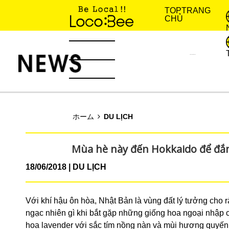
TOP
TRANG
CHỦ
KINH NGHIỆM SỐNG
TIN TỨC
ホーム
DU LỊCH
Mùa hè này đến Hokkaido để đắ
18/06/2018
DU LỊCH
Với khí hậu ôn hòa, Nhật Bản là vùng đất lý tưởng cho r
ngạc nhiên gì khi bắt gặp những giống hoa ngoại nhập củ
hoa lavender với sắc tím nồng nàn và mùi hương quyến 