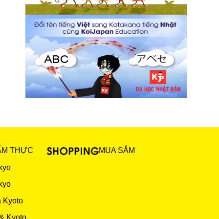
ẨM THỰC
MUA SẮM
kyo
kyo
 Kyoto
& Kyoto