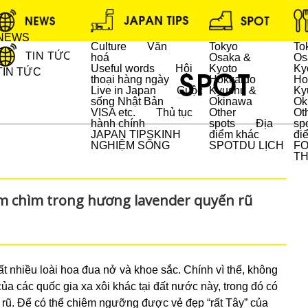
NEWS
Culture
Văn
Tokyo
To
hoá
Osaka &
Os
Useful words
Hội
Kyoto
Ky
TIN TỨC
thoại hàng ngày
Hokkaido
Ho
Live in Japan
Cuộc
Kyushu &
Ky
sống Nhật Bản
Okinawa
Ok
DU LỊCH
VISA etc.
Thủ tục
Other
Ot
hành chính
spots
Địa
sp
JAPAN TIPS
KINH
điểm khác
đi
NGHIỆM SỐNG
SPOT
DU LỊCH
F
T
m chìm trong hương lavender quyến rũ
ất nhiều loài hoa đua nở và khoe sắc. Chính vì thế, không
a các quốc gia xa xôi khác tại đất nước này, trong đó có
rũ. Để có thể chiêm ngưỡng được vẻ đẹp “rất Tây” của