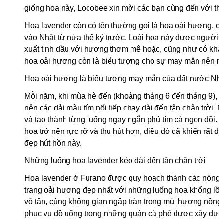
giống hoa này, Locobee xin mời các bạn cùng đến với 
Hoa lavender còn có tên thường gọi là hoa oải hương, 
vào Nhật từ nửa thế kỷ trước. Loài hoa này được người d
xuất tinh dầu với hương thơm mê hoặc, cũng như có khả
hoa oải hương còn là biểu tượng cho sự may mắn nên 
Hoa oải hương là biểu tượng may mắn của đất nước N
Mỗi năm, khi mùa hè đến (khoảng tháng 6 đến tháng 9), 
nên các dải màu tím nối tiếp chạy dài đến tận chân t
và tạo thành từng luống ngay ngắn phủ tím cả ngọn đồi
hoa trở nên rực rỡ và thu hút hơn, điều đó đã khiến rấ
đẹp hút hồn này.
Những luống hoa lavender kéo dài đến tận chân trời
Hoa lavender ở Furano được quy hoạch thành các nông 
trang oải hương đẹp nhất với những luống hoa khổng lồ 
vô tận, cùng không gian ngập tràn trong mùi hương nồng
phục vụ đồ uống trong những quán cà phê được xây dự