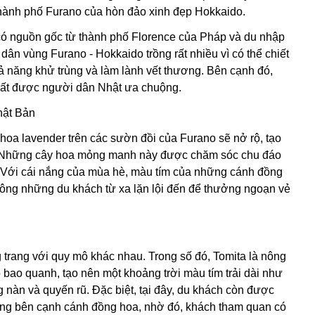
thành phố Furano của hòn đảo xinh đẹp Hokkaido.
có nguồn gốc từ thành phố Florence của Pháp và du nhập
ân vùng Furano - Hokkaido trồng rất nhiều vì có thể chiết
 năng khử trùng và làm lành vết thương. Bên cạnh đó,
rất được người dân Nhật ưa chuộng.
hật Bản
hoa lavender trên các sườn đồi của Furano sẽ nở rộ, tạo
rời. Những cây hoa mỏng manh này được chăm sóc chu đáo
. Với cái nắng của mùa hè, màu tím của những cánh đồng
t đông những du khách từ xa lặn lội đến để thưởng ngoạn vẻ
trang với quy mô khác nhau. Trong số đó, Tomita là nông
bao quanh, tạo nên một khoảng trời màu tím trải dài như
 nàn và quyến rũ. Đặc biệt, tại đây, du khách còn được
ng bên cạnh cánh đồng hoa, nhờ đó, khách tham quan có