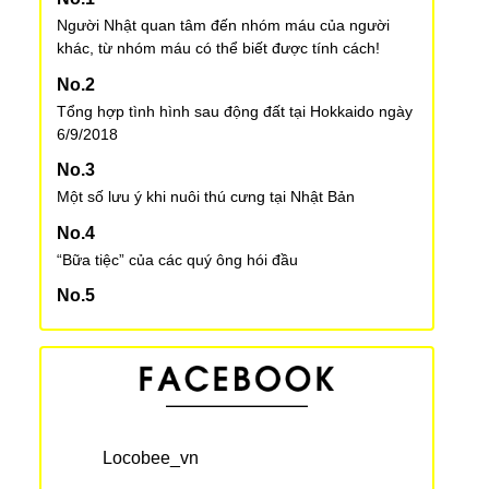
Người Nhật quan tâm đến nhóm máu của người
khác, từ nhóm máu có thể biết được tính cách!
Tổng hợp tình hình sau động đất tại Hokkaido ngày
6/9/2018
Một số lưu ý khi nuôi thú cưng tại Nhật Bản
“Bữa tiệc” của các quý ông hói đầu
Làm mì ramen đơn giản tại nhà
Việt Nam giành chiến thắng liên tiếp tại ABU
Robocon châu Á – Thái Bình Dương
Locobee_vn
Cách đối phó với tai nạn đuối nước – Bạn có thể nổi