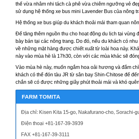
thể vừa nhâm nhi tách cà phê vừa chiêm ngưỡng vẻ đẹp 
sử dụng hệ thống xe bus mini Lavender Bus của nông tr
Hệ thống xe bus giúp du khách thoải mái tham quan nôn
Để tăng thêm nguồn thu cho hoạt động du lịch tại vùng
bày bán tại các nông trang. Do đó, nếu du khách có nhu
về những mặt hàng được chiết xuất từ loài hoa này. Kh
này vào mùa hè là 17h30, còn với các mùa khác sẽ đó
Vào mùa hè này, muốn ngắm hoa oải hương và đắm chìm
khách có thể đón tàu JR từ sân bay Shin-Chitose để đế
chắn sẽ có được những giây phút thoải mái và khó quên
FARM TOMITA
Địa chỉ: Kisen Kita 15-go, Nakafurano-cho, Sorachi-
Điện thoại +81-167-39-3939
FAX +81-167-39-3111