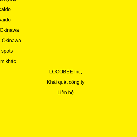
kaido
kaido
 Okinawa
& Okinawa
 spots
ểm khác
LOCOBEE Inc,
Khái quát công ty
Liên hệ