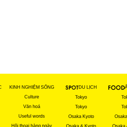
C
KINH NGHIỆM SỐNG
DU LỊCH
Culture
Tokyo
To
Văn hoá
Tokyo
To
Useful words
Osaka Kyoto
Osaka
Hội thoại hàng ngày
Osaka & Kyoto
Osaka 