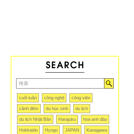
cuối tuần
công nghệ
công viên
cảnh đêm
du học sinh
du lịch
du lịch Nhật Bản
Harajuku
hoa anh đào
Hokkaido
Hyogo
JAPAN
Kanagawa