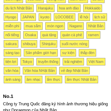
du lịch Nhật Bản
Harajuku
hoa anh đào
Hokkaido
Hyogo
JAPAN
kyoto
LOCOBEE
lễ hội
lịch sử
miễn phí
mua sắm
món ngon
Nagano
Nhật Bản
nổi tiếng
Osaka
quà tặng
quán cà phê
ramen
sakura
shibuya
Shinjuku
suối nước nóng
sáng tạo
Sản phẩm giới hạn
sự kiện
thắp đèn
tiện lợi
Tokyo
truyền thống
trải nghiệm
Việt Nam
văn hóa
Văn hóa NHật Bản
vẻ đẹp Nhật Bản
ánh sáng
âm nhạc
ẩm thực
ẩm thực Nhật Bản
Công ty Trung Quốc đăng ký hình ảnh thương hiệu giống
như Doraemon của Nhật Bản