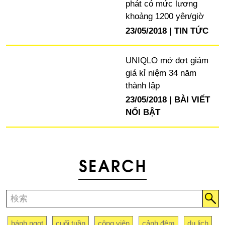
phát có mức lương
khoảng 1200 yên/giờ
23/05/2018
TIN TỨC
UNIQLO mở đợt giảm
giá kỉ niệm 34 năm
thành lập
23/05/2018
BÀI VIẾT
NỔI BẬT
bánh ngọt
cuối tuần
công viên
cảnh đêm
du lịch