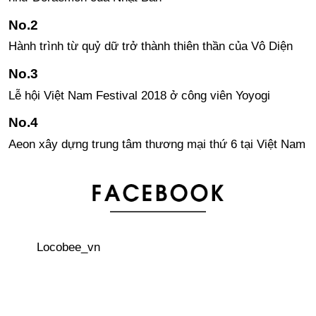
Hành trình từ quỷ dữ trở thành thiên thần của Vô Diện
Lễ hội Việt Nam Festival 2018 ở công viên Yoyogi
Aeon xây dựng trung tâm thương mại thứ 6 tại Việt Nam
Đấu giá bản gốc truyện tranh Astro Boy với giá hơn 7 tỉ
đồng Việt Nam
Locobee_vn
Du học sinh - cứu tinh của giáo dục Nhật Bản?
Không cần tẩy trang phiền phức với “24h cosme” - Mỹ