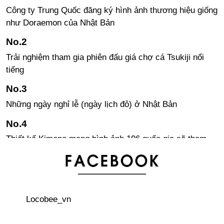
Công ty Trung Quốc đăng ký hình ảnh thương hiệu giống
như Doraemon của Nhật Bản
Trải nghiệm tham gia phiên đấu giá chợ cá Tsukiji nổi
tiếng
Những ngày nghỉ lễ (ngày lịch đỏ) ở Nhật Bản
Thiết kế Kimono mang hình ảnh 196 quốc gia sẽ tham
dự Olympic・Paralympic Tokyo 2020
Khám phá công nghệ trí tuệ nhân tạo trên cây cảnh qua
cây BonsAI
Locobee_vn