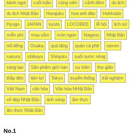
bánh ngọt
cuối tuần
công viên
cảnh đêm
du lịch
du lịch Nhật Bản
Harajuku
hoa anh đào
Hokkaido
Hyogo
JAPAN
kyoto
LOCOBEE
lễ hội
lịch sử
miễn phí
mua sắm
món ngon
Nagano
Nhật Bản
nổi tiếng
Osaka
quà tặng
quán cà phê
ramen
sakura
shibuya
Shinjuku
suối nước nóng
sáng tạo
Sản phẩm giới hạn
sự kiện
thư giãn
thắp đèn
tiện lợi
Tokyo
truyền thống
trải nghiệm
Việt Nam
văn hóa
Văn hóa NHật Bản
vẻ đẹp Nhật Bản
ánh sáng
ẩm thực
ẩm thực Nhật Bản