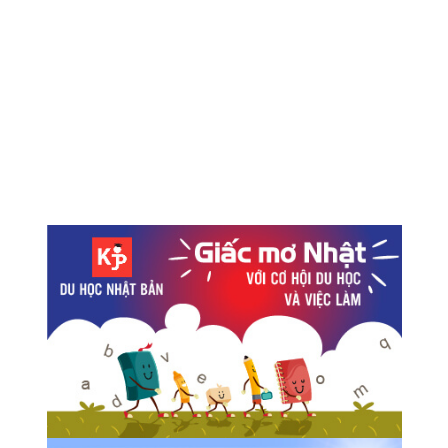
Fuji-Q Highland sẽ miễn phí vé vào cửa cho tất cả mọi
người
Kết quả khảo sát xếp hạng địa điểm du lịch tại Nhật đối
với du khách nước ngoài
Hoạt động cào ngao sò vào mùa hè tại Nhật
Gói cước dung lượng giá rẻ mới của NTT Docomo
Tiết kiệm chi phí với vé đi trọn 1 ngày khu vực Tokyo