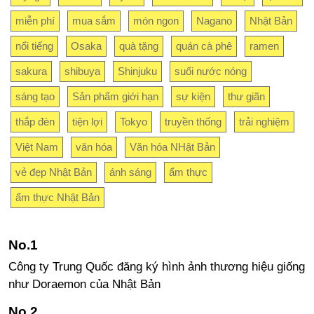
miễn phí
mua sắm
món ngon
Nagano
Nhật Bản
nổi tiếng
Osaka
quà tặng
quán cà phê
ramen
sakura
shibuya
Shinjuku
suối nước nóng
sáng tạo
Sản phẩm giới hạn
sự kiện
thư giãn
thắp đèn
tiện lợi
Tokyo
truyền thống
trải nghiệm
Việt Nam
văn hóa
Văn hóa NHật Bản
vẻ đẹp Nhật Bản
ánh sáng
ẩm thực
ẩm thực Nhật Bản
Công ty Trung Quốc đăng ký hình ảnh thương hiệu giống
như Doraemon của Nhật Bản