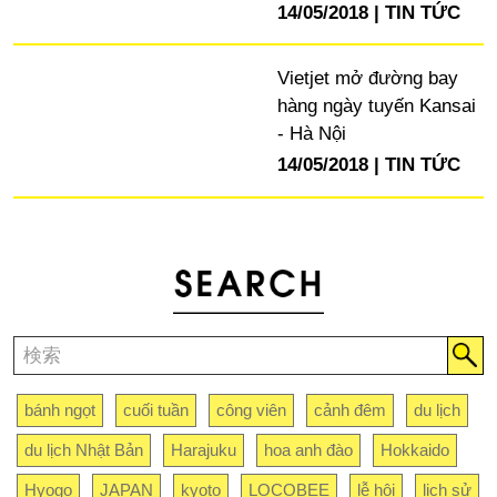
14/05/2018
TIN TỨC
Vietjet mở đường bay
hàng ngày tuyến Kansai
- Hà Nội
14/05/2018
TIN TỨC
bánh ngọt
cuối tuần
công viên
cảnh đêm
du lịch
du lịch Nhật Bản
Harajuku
hoa anh đào
Hokkaido
Hyogo
JAPAN
kyoto
LOCOBEE
lễ hội
lịch sử