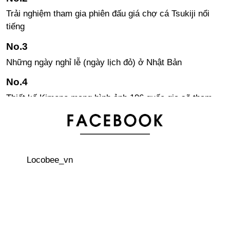
Trải nghiệm tham gia phiên đấu giá chợ cá Tsukiji nổi
tiếng
Những ngày nghỉ lễ (ngày lịch đỏ) ở Nhật Bản
Thiết kế Kimono mang hình ảnh 196 quốc gia sẽ tham
dự Olympic・Paralympic Tokyo 2020
Fuji-Q Highland sẽ miễn phí vé vào cửa cho tất cả mọi
người
Locobee_vn
Khám phá công nghệ trí tuệ nhân tạo trên cây cảnh qua
cây BonsAI