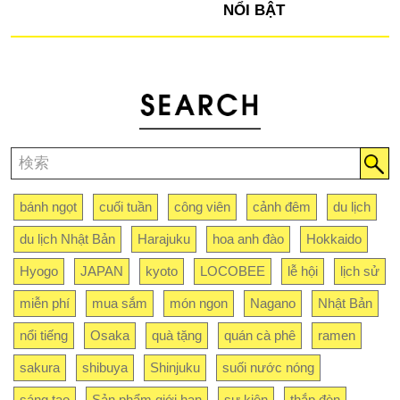
NỔI BẬT
bánh ngọt
cuối tuần
công viên
cảnh đêm
du lịch
du lịch Nhật Bản
Harajuku
hoa anh đào
Hokkaido
Hyogo
JAPAN
kyoto
LOCOBEE
lễ hội
lịch sử
miễn phí
mua sắm
món ngon
Nagano
Nhật Bản
nổi tiếng
Osaka
quà tặng
quán cà phê
ramen
sakura
shibuya
Shinjuku
suối nước nóng
sáng tạo
Sản phẩm giới hạn
sự kiện
thắp đèn