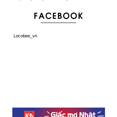
Đấu giá bản gốc truyện tranh Astro Boy với giá hơn 7 tỉ
đồng Việt Nam
Locobee_vn
Du học sinh - cứu tinh của giáo dục Nhật Bản?
Không cần tẩy trang phiền phức với “24h cosme” - Mỹ
phẩm lành tính đến từ Nhật Bản
Loại bánh mới được sản xuất từ việc tìm hiểu những
loại đồ ăn mà Ninja thường mang theo
Vietjet mở đường bay hàng ngày tuyến Kansai - Hà Nội