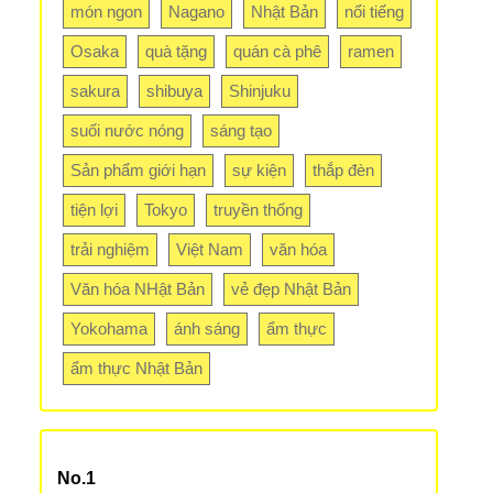
món ngon
Nagano
Nhật Bản
nổi tiếng
Osaka
quà tặng
quán cà phê
ramen
sakura
shibuya
Shinjuku
suối nước nóng
sáng tạo
Sản phẩm giới hạn
sự kiện
thắp đèn
tiện lợi
Tokyo
truyền thống
trải nghiệm
Việt Nam
văn hóa
Văn hóa NHật Bản
vẻ đẹp Nhật Bản
Yokohama
ánh sáng
ẩm thực
ẩm thực Nhật Bản