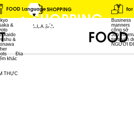
okyo
Business
saka &
manners
MUA SẮM
yoto
công sở
okkaido
Job inform
yushu &
tin tuyển 
kinawa
NGƯỜI ĐI
ẨM THỰC
her
ots
Địa
ểm khác
M THỰC