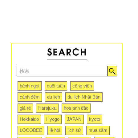
bánh ngọt
cuối tuần
công viên
cảnh đêm
du lịch
du lịch Nhật Bản
giá rẻ
Harajuku
hoa anh đào
Hokkaido
Hyogo
JAPAN
kyoto
LOCOBEE
lễ hội
lịch sử
mua sắm