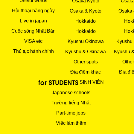
Useful words
Osaka Kyoto
Osaka
Hội thoại hàng ngày
Osaka & Kyoto
Osaka 
Live in japan
Hokkaido
Hok
Cuộc sống Nhật Bản
Hokkaido
Hok
VISA etc
Kyushu Okinawa
Kyushu
Thủ tục hành chính
Kyushu & Okinawa
Kyushu 
Other spots
Other
Địa điểm khác
Địa đi
SINH VIÊN
Japanese schools
Trường tiếng Nhật
Part-time jobs
Việc làm thêm