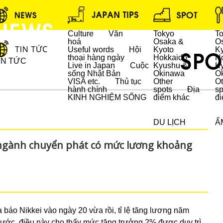
Culture
Văn
Tokyo
T
hoá
Osaka &
O
Useful words
Hội
Kyoto
K
thoại hàng ngày
Hokkaido
H
IN TỨC
Live in Japan
Cuộc
Kyushu &
K
sống Nhật Bản
Okinawa
O
DU LỊCH
VISA etc.
Thủ tục
Other
Ot
hành chính
spots
Địa
sp
KINH NGHIỆM SỐNG
điểm khác
đi
DU LỊCH
Ẩ
 ngành chuyển phát có mức lương khoảng
 báo Nikkei vào ngày 20 vừa rồi, tỉ lệ tăng lương năm
ước, điều này cho thấy mức tăng trưởng 2% được duy trì