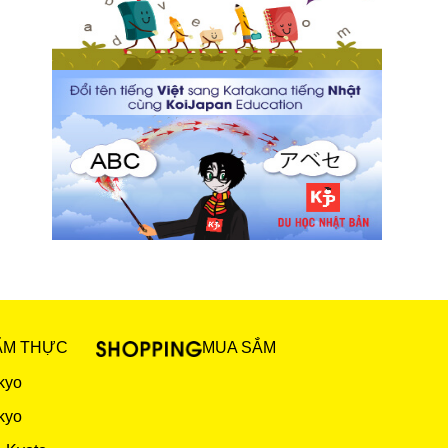
ẨM THỰC
MUA SẮM
kyo
kyo