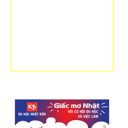
Du học Nhật Bản sướng hay khổ?
Du lịch Nhật Bản giá rẻ với vé Seishun 18
Kinh nghiệm săn vé máy bay giá rẻ từ Nhật Bản
Bí mật đằng sau hộp cơm Bento Nhật Bản