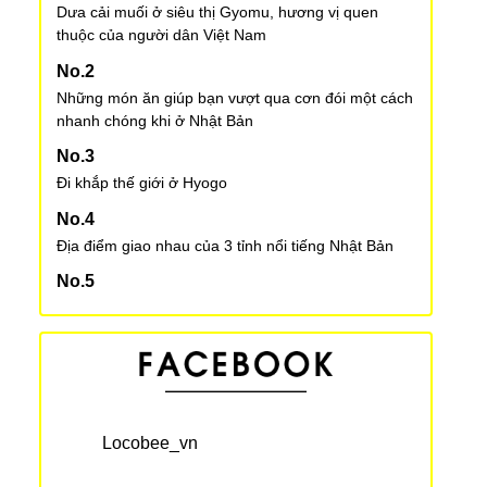
Dưa cải muối ở siêu thị Gyomu, hương vị quen
thuộc của người dân Việt Nam
Những món ăn giúp bạn vượt qua cơn đói một cách
nhanh chóng khi ở Nhật Bản
Đi khắp thế giới ở Hyogo
Địa điểm giao nhau của 3 tỉnh nổi tiếng Nhật Bản
Trước phiên toà xét xử vụ sát hại bé Lê Thị Nhật
Linh, gia đình nhận được sự ủng hộ của hơn 1 triệu
chữ ký
Lời khuyên cho mẹ Việt ở Nhật ② Tiền trợ cấp sinh
con trả 1 lần
Locobee_vn