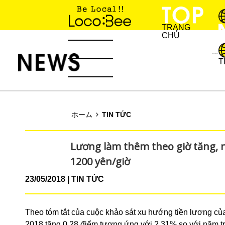
TRANG
CHỦ
KINH NGHIỆM SỐNG
T
TIN TỨC
ホーム
TIN TỨC
Lương làm thêm theo giờ tăng,
1200 yên/giờ
23/05/2018
TIN TỨC
Theo tóm tắt của cuộc khảo sát xu hướng tiền lương của
2018 tăng 0.28 điểm tương ứng với 2.31% so với năm tr