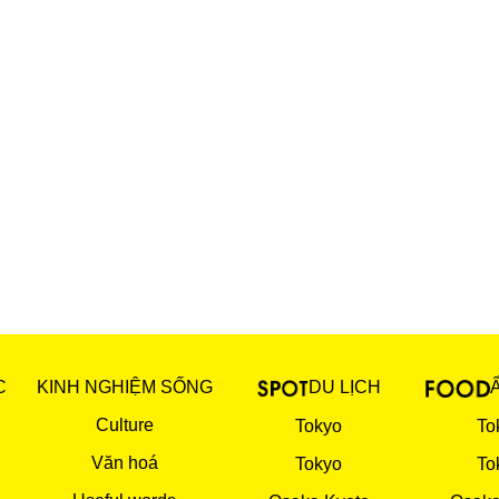
C
KINH NGHIỆM SỐNG
DU LỊCH
Culture
Tokyo
To
Văn hoá
Tokyo
To