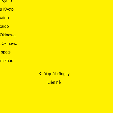
 Kyoto
& Kyoto
kaido
kaido
 Okinawa
& Okinawa
 spots
ểm khác
Khái quát công ty
Liên hệ