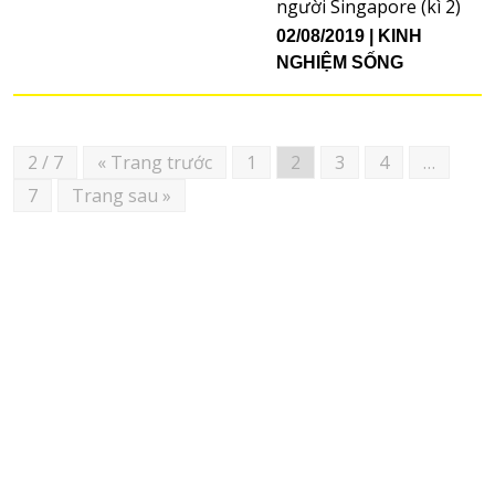
người Singapore (kì 2)
02/08/2019
KINH
NGHIỆM SỐNG
2 / 7
« Trang trước
1
2
3
4
…
7
Trang sau »