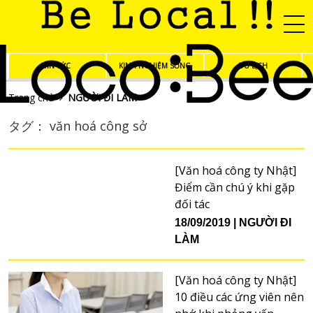
TIN TỨC
KINH NGHIỆM SỐNG
DU LỊCH
Trang chủ
NGƯỜI ĐI LÀM
タグ： văn hoá công sở
[Văn hoá công ty Nhật]
Điểm cần chú ý khi gặp
đối tác
18/09/2019
NGƯỜI ĐI
LÀM
[Văn hoá công ty Nhật]
10 điều các ứng viên nên