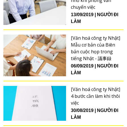
nhớ khi phỏng vấn
chuyển việc
13/09/2019
NGƯỜI ĐI
LÀM
[Văn hoá công ty Nhật]
Mẫu cơ bản của Biên
bản cuộc họp trong
tiếng Nhật - 議事録
06/09/2019
NGƯỜI ĐI
LÀM
[Văn hoá công ty Nhật]
4 bước cần làm khi thôi
việc
30/08/2019
NGƯỜI ĐI
LÀM