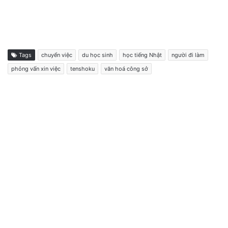
Tags
chuyển việc
du học sinh
học tiếng Nhật
người đi làm
phỏng vấn xin việc
tenshoku
văn hoá công sở