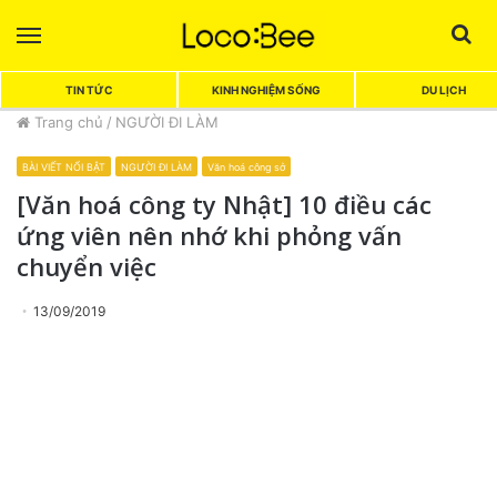
Menu
Sea
TIN TỨC
KINH NGHIỆM SỐNG
DU LỊCH
Trang chủ
/
NGƯỜI ĐI LÀM
BÀI VIẾT NỔI BẬT
NGƯỜI ĐI LÀM
Văn hoá công sở
[Văn hoá công ty Nhật] 10 điều các
ứng viên nên nhớ khi phỏng vấn
chuyển việc
13/09/2019