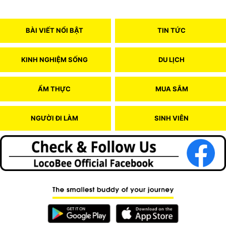
BÀI VIẾT NỔI BẬT
TIN TỨC
KINH NGHIỆM SỐNG
DU LỊCH
ẨM THỰC
MUA SẮM
NGƯỜI ĐI LÀM
SINH VIÊN