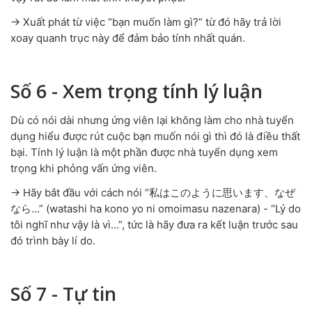
→ Xuất phát từ việc “bạn muốn làm gì?” từ đó hãy trả lời
xoay quanh trục này để đảm bảo tính nhất quán.
Số 6 - Xem trọng tính lý luận
Dù có nói dài nhưng ứng viên lại không làm cho nhà tuyển
dụng hiểu được rút cuộc bạn muốn nói gì thì đó là điều thất
bại. Tính lý luận là một phần được nhà tuyển dụng xem
trọng khi phỏng vấn ứng viên.
→ Hãy bắt đầu với cách nói “私はこのように思います、なぜ
なら…” (watashi ha kono yo ni omoimasu nazenara) - “Lý do
tôi nghĩ như vậy là vì…”, tức là hãy đưa ra kết luận trước sau
đó trình bày lí do.
Số 7 - Tự tin