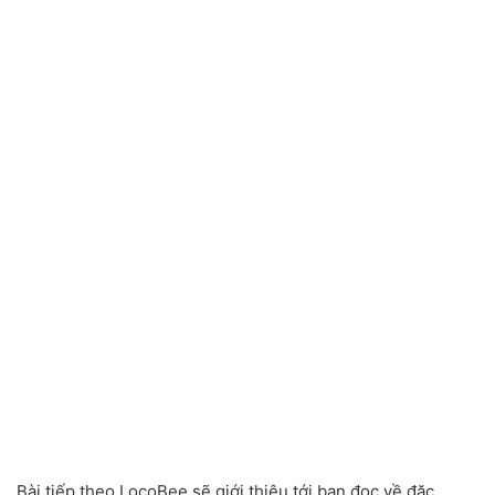
Bài tiếp theo LocoBee sẽ giới thiệu tới bạn đọc về đặc