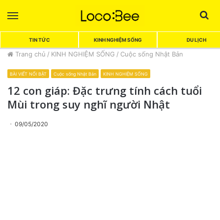
Menu
Sea
TIN TỨC
KINH NGHIỆM SỐNG
DU LỊCH
Trang chủ
/
KINH NGHIỆM SỐNG
/
Cuộc sống Nhật Bản
BÀI VIẾT NỔI BẬT
Cuộc sống Nhật Bản
KINH NGHIỆM SỐNG
12 con giáp: Đặc trưng tính cách tuổi
Mùi trong suy nghĩ người Nhật
09/05/2020