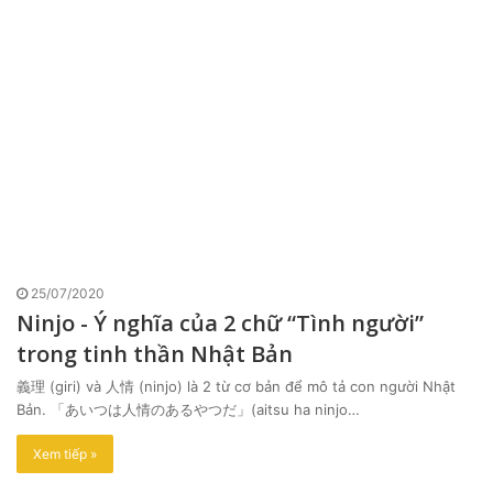
25/07/2020
Ninjo - Ý nghĩa của 2 chữ “Tình người”
trong tinh thần Nhật Bản
義理 (giri) và 人情 (ninjo) là 2 từ cơ bản để mô tả con người Nhật
Bản. 「あいつは人情のあるやつだ」(aitsu ha ninjo…
Xem tiếp »