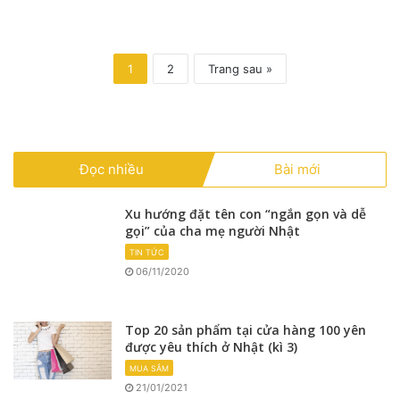
1
2
Trang sau »
Đọc nhiều
Bài mới
Xu hướng đặt tên con “ngắn gọn và dễ
gọi” của cha mẹ người Nhật
TIN TỨC
06/11/2020
Top 20 sản phẩm tại cửa hàng 100 yên
được yêu thích ở Nhật (kì 3)
MUA SẮM
21/01/2021