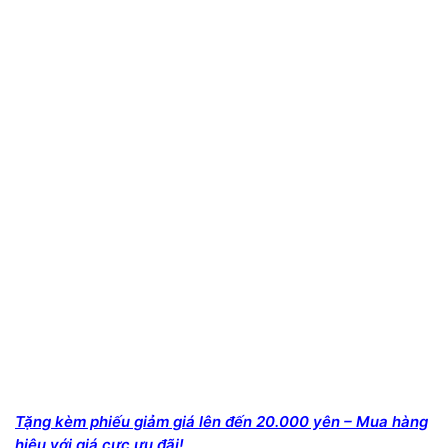
Tặng kèm phiếu giảm giá lên đến 20.000 yên – Mua hàng
hiệu với giá cực ưu đãi!