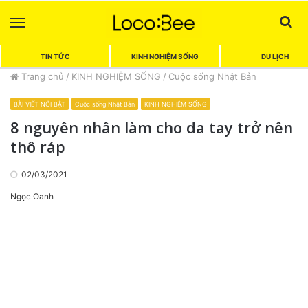
Menu
Sea
TIN TỨC
KINH NGHIỆM SỐNG
DU LỊCH
Trang chủ
/
KINH NGHIỆM SỐNG
/
Cuộc sống Nhật Bản
BÀI VIẾT NỔI BẬT
Cuộc sống Nhật Bản
KINH NGHIỆM SỐNG
8 nguyên nhân làm cho da tay trở nên
thô ráp
02/03/2021
Ngọc Oanh