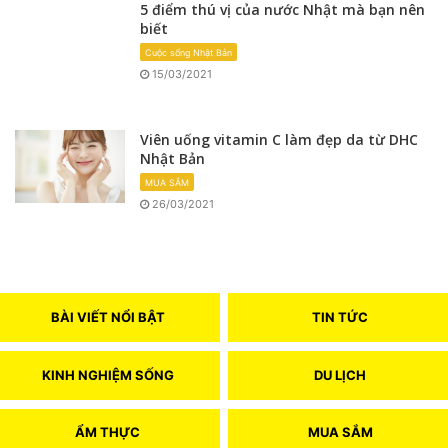
5 điểm thú vị của nước Nhật mà bạn nên
biết
Cuộc sống Nhật Bản
15/03/2021
Viên uống vitamin C làm đẹp da từ DHC
Nhật Bản
MUA SẮM
26/03/2021
BÀI VIẾT NỔI BẬT
TIN TỨC
KINH NGHIỆM SỐNG
DU LỊCH
ẨM THỰC
MUA SẮM