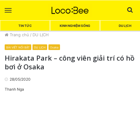
Menu
Sea
TIN TỨC
KINH NGHIỆM SỐNG
DU LỊCH
Trang chủ
/
DU LỊCH
BÀI VIẾT NỔI BẬT
DU LỊCH
Osaka
Hirakata Park – công viên giải trí có hồ
bơi ở Osaka
28/05/2020
Thanh Nga