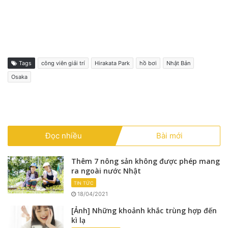
Tags
công viên giải trí
Hirakata Park
hồ bơi
Nhật Bản
Osaka
Đọc nhiều
Bài mới
Thêm 7 nông sản không được phép mang
ra ngoài nước Nhật
TIN TỨC
18/04/2021
[Ảnh] Những khoảnh khắc trùng hợp đến
kì lạ