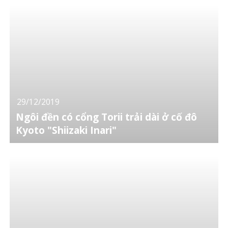
29/12/2019
Ngôi đền có cổng Torii trải dài ở cố đô
Kyoto "Shiizaki Inari"