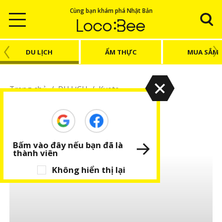
Cùng bạn khám phá Nhật Bản
DU LỊCH
ẨM THỰC
MUA SẮM
Trang chủ
/
DU LỊCH
/
Kyoto
Kyoto
Chia sẻ kinh nghiệm du lịch Kyoto
Bấm vào đây nếu bạn đã là
thành viên
Không hiển thị lại