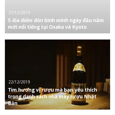
27/12/2019
5 địa điểm đón bình minh ngày đầu năm
mới nổi tiếng tại Osaka và Kyoto
22/12/2019
Tìm hương vị rượu mà bạn yêu thích
trong danh sách nhà máy rượu Nhật
Bản