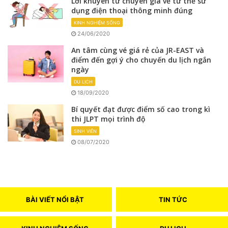
Lời khuyên từ chuyên gia về tư thế sử
dụng điện thoại thông minh đúng
KINH NGHIỆM SỐNG
24/06/2020
An tâm cùng vé giá rẻ của JR-EAST và
điểm đến gợi ý cho chuyến du lịch ngắn
ngày
DU LỊCH
18/09/2020
Bí quyết đạt được điểm số cao trong kì
thi JLPT mọi trình độ
SINH VIÊN
08/07/2020
BÀI VIẾT NỔI BẬT
TIN TỨC