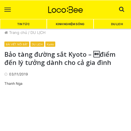
Menu
Sea
TIN TỨC
KINH NGHIỆM SỐNG
DU LỊCH
Trang chủ
/
DU LỊCH
BÀI VIẾT NỔI BẬT
DU LỊCH
Kyoto
Bảo tàng đường sắt Kyoto – điểm
đến lý tưởng dành cho cả gia đình
03/11/2019
Thanh Nga