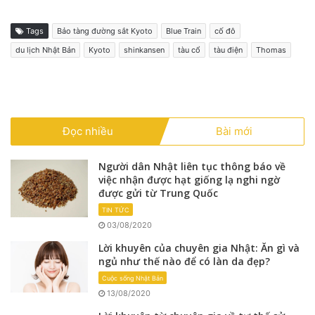
Tags
Bảo tàng đường sắt Kyoto
Blue Train
cố đô
du lịch Nhật Bản
Kyoto
shinkansen
tàu cổ
tàu điện
Thomas
Đọc nhiều
Bài mới
Người dân Nhật liên tục thông báo về
việc nhận được hạt giống lạ nghi ngờ
được gửi từ Trung Quốc
TIN TỨC
03/08/2020
Lời khuyên của chuyên gia Nhật: Ăn gì và
ngủ như thế nào để có làn da đẹp?
Cuộc sống Nhật Bản
13/08/2020