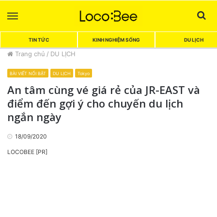
Menu
Sea
TIN TỨC
KINH NGHIỆM SỐNG
DU LỊCH
Trang chủ
/
DU LỊCH
BÀI VIẾT NỔI BẬT
DU LỊCH
Tokyo
An tâm cùng vé giá rẻ của JR-EAST và
điểm đến gợi ý cho chuyến du lịch
ngắn ngày
18/09/2020
LOCOBEE [PR]