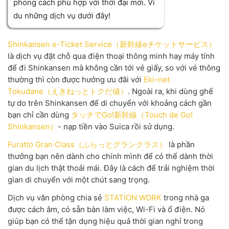
phong cách phù hợp với thời đại mới. Ví
du những dịch vụ dưới đây!
Shinkansen e-Ticket Service（新幹線eチケットサービス）
là dịch vụ đặt chỗ qua điện thoại thông minh hay máy tính
để đi Shinkansen mà không cần tới vé giấy, so với vé thông
thường thì còn được hưởng ưu đãi với
Eki-net
Tokudane（えきねっとトクだ値）
. Ngoài ra, khi dùng ghế
tự do trên Shinkansen để di chuyển với khoảng cách gần
bạn chỉ cần dùng
タッチでGo!新幹線（Touch de Go!
Shinkansen）
- nạp tiền vào Suica rồi sử dụng.
Furatto Gran Class（ふらっとグランクラス）
là phần
thưởng bạn nên dành cho chính mình để có thể dành thời
gian du lịch thật thoải mái. Đây là cách để trải nghiệm thời
gian di chuyển với một chút sang trọng.
Dịch vụ văn phòng chia sẻ
STATION WORK
trong nhà ga
được cách âm, có sẵn bàn làm việc, Wi-Fi và ổ điện. Nó
giúp bạn có thể tận dụng hiệu quả thời gian nghỉ trong