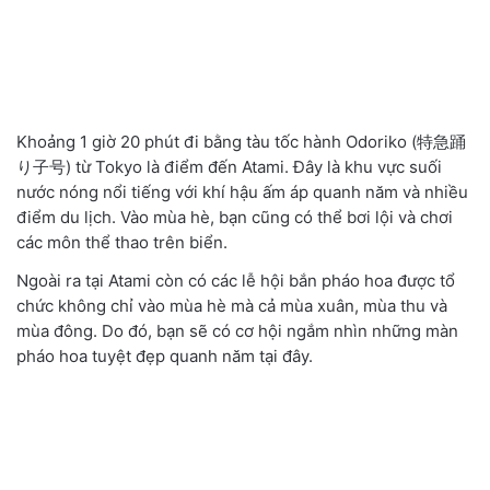
Khoảng 1 giờ 20 phút đi bằng tàu tốc hành Odoriko (特急踊
り子号) từ Tokyo là điểm đến Atami. Đây là khu vực suối
nước nóng nổi tiếng với khí hậu ấm áp quanh năm và nhiều
điểm du lịch. Vào mùa hè, bạn cũng có thể bơi lội và chơi
các môn thể thao trên biển.
Ngoài ra tại Atami còn có các lễ hội bắn pháo hoa được tổ
chức không chỉ vào mùa hè mà cả mùa xuân, mùa thu và
mùa đông. Do đó, bạn sẽ có cơ hội ngắm nhìn những màn
pháo hoa tuyệt đẹp quanh năm tại đây.