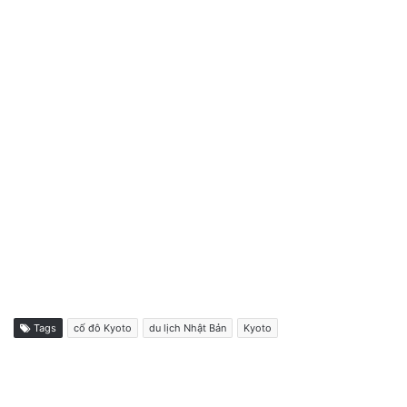
Tags
cố đô Kyoto
du lịch Nhật Bản
Kyoto