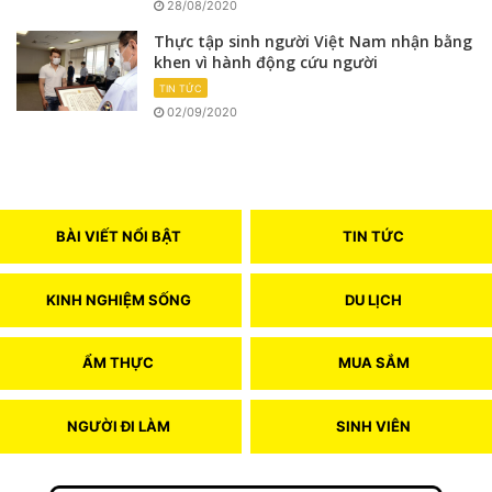
28/08/2020
Thực tập sinh người Việt Nam nhận bằng
khen vì hành động cứu người
TIN TỨC
02/09/2020
BÀI VIẾT NỔI BẬT
TIN TỨC
KINH NGHIỆM SỐNG
DU LỊCH
ẨM THỰC
MUA SẮM
NGƯỜI ĐI LÀM
SINH VIÊN