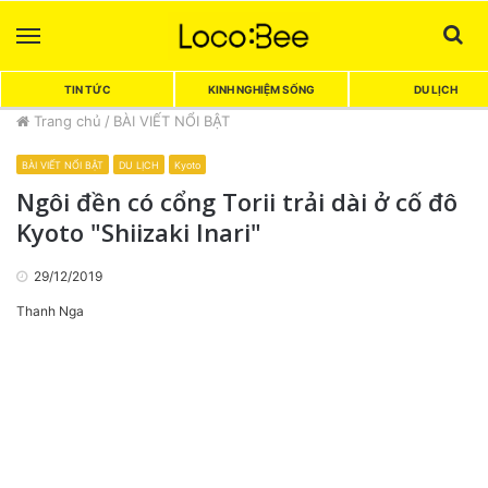
Menu
Sea
TIN TỨC
KINH NGHIỆM SỐNG
DU LỊCH
Trang chủ
/
BÀI VIẾT NỔI BẬT
BÀI VIẾT NỔI BẬT
DU LỊCH
Kyoto
Ngôi đền có cổng Torii trải dài ở cố đô
Kyoto "Shiizaki Inari"
29/12/2019
Thanh Nga