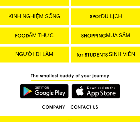
KINH NGHIỆM SỐNG
DU LỊCH
ẨM THỰC
MUA SẮM
NGƯỜI ĐI LÀM
SINH VIÊN
(C) 2018 LOCOBEE