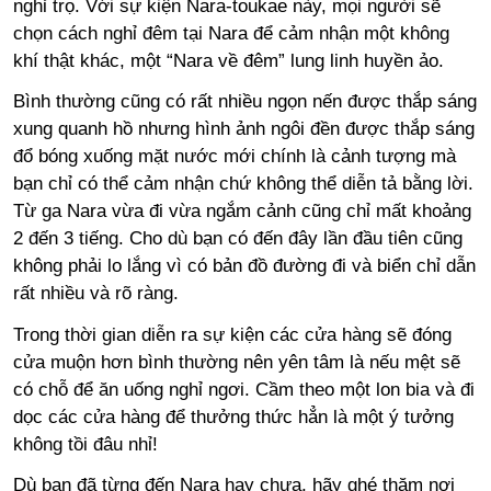
nghỉ trọ. Với sự kiện Nara-toukae này, mọi người sẽ
chọn cách nghỉ đêm tại Nara để cảm nhận một không
khí thật khác, một “Nara về đêm” lung linh huyền ảo.
Bình thường cũng có rất nhiều ngọn nến được thắp sáng
xung quanh hồ nhưng hình ảnh ngôi đền được thắp sáng
đổ bóng xuống mặt nước mới chính là cảnh tượng mà
bạn chỉ có thể cảm nhận chứ không thể diễn tả bằng lời.
Từ ga Nara vừa đi vừa ngắm cảnh cũng chỉ mất khoảng
2 đến 3 tiếng. Cho dù bạn có đến đây lần đầu tiên cũng
không phải lo lắng vì có bản đồ đường đi và biển chỉ dẫn
rất nhiều và rõ ràng.
Trong thời gian diễn ra sự kiện các cửa hàng sẽ đóng
cửa muộn hơn bình thường nên yên tâm là nếu mệt sẽ
có chỗ để ăn uống nghỉ ngơi. Cầm theo một lon bia và đi
dọc các cửa hàng để thưởng thức hẳn là một ý tưởng
không tồi đâu nhỉ!
Dù bạn đã từng đến Nara hay chưa, hãy ghé thăm nơi