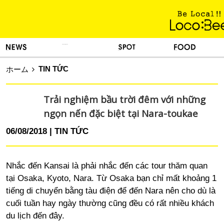
KINH NGHIỆM SỐNG
TIN TỨC
DU LỊCH
ẨM THỰC
TIN TỨC
ホーム
Trải nghiệm bầu trời đêm với những
ngọn nến đặc biệt tại Nara-toukae
06/08/2018
TIN TỨC
Nhắc đến Kansai là phải nhắc đến các tour thăm quan
tại Osaka, Kyoto, Nara. Từ Osaka bạn chỉ mất khoảng 1
tiếng di chuyển bằng tàu điện để đến Nara nên cho dù là
cuối tuần hay ngày thường cũng đều có rất nhiều khách
du lịch đến đây.