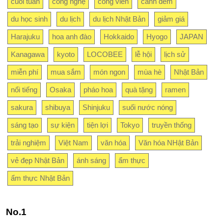
cuối tuần
công nghệ
công viên
cảnh đêm
du học sinh
du lịch
du lịch Nhật Bản
giảm giá
Harajuku
hoa anh đào
Hokkaido
Hyogo
JAPAN
Kanagawa
kyoto
LOCOBEE
lễ hội
lịch sử
miễn phí
mua sắm
món ngon
mùa hè
Nhật Bản
nổi tiếng
Osaka
pháo hoa
quà tặng
ramen
sakura
shibuya
Shinjuku
suối nước nóng
sáng tạo
sự kiện
tiện lợi
Tokyo
truyền thống
trải nghiệm
Việt Nam
văn hóa
Văn hóa NHật Bản
vẻ đẹp Nhật Bản
ánh sáng
ẩm thực
ẩm thực Nhật Bản