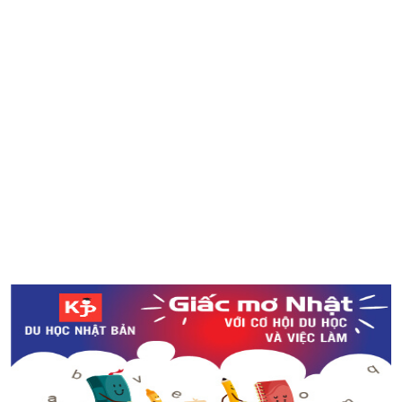
Giải nhiệt mùa hè với 4 công viên nước tại Tokyo
“Obon” - Phong tục truyền thống của Nhật Bản
Một số địa điểm ngắm hoa mặt trời tại Tokyo