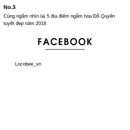
Cùng ngắm nhìn lại 5 địa điểm ngắm hoa Đỗ Quyên
tuyệt đẹp năm 2018
Khám phá ngôi đền dưới nước Honpuku-ji ở đảo Awaji
“Harajuku CHICAGO ” – Cửa hàng bán quần áo truyền
Locobee_vn
thống Nhật Bản, Kimono cũ với giá rẻ bất ngờ
Nhật Bản đưa mẫu xe ô tô mới vào ngành công nghiệp
taxi
Du lịch Nhật Bản giá rẻ với vé Seishun 18