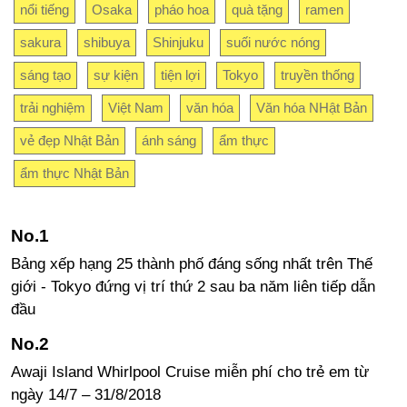
nổi tiếng
Osaka
pháo hoa
quà tặng
ramen
sakura
shibuya
Shinjuku
suối nước nóng
sáng tạo
sự kiện
tiện lợi
Tokyo
truyền thống
trải nghiệm
Việt Nam
văn hóa
Văn hóa NHật Bản
vẻ đẹp Nhật Bản
ánh sáng
ẩm thực
ẩm thực Nhật Bản
Bảng xếp hạng 25 thành phố đáng sống nhất trên Thế
giới - Tokyo đứng vị trí thứ 2 sau ba năm liên tiếp dẫn
đầu
Awaji Island Whirlpool Cruise miễn phí cho trẻ em từ
ngày 14/7 – 31/8/2018