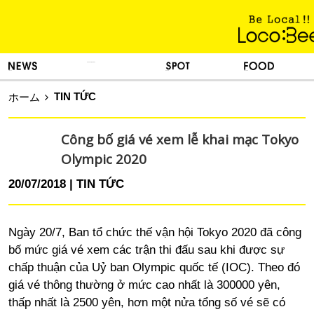
KINH NGHIỆM SỐNG
TIN TỨC
DU LỊCH
ẨM THỰC
TIN TỨC
ホーム
Công bố giá vé xem lễ khai mạc Tokyo
Olympic 2020
20/07/2018
TIN TỨC
Ngày 20/7, Ban tổ chức thế vận hội Tokyo 2020 đã công
bố mức giá vé xem các trận thi đấu sau khi được sự
chấp thuận của Uỷ ban Olympic quốc tế (IOC). Theo đó
giá vé thông thường ở mức cao nhất là 300000 yên,
thấp nhất là 2500 yên, hơn một nửa tổng số vé sẽ có