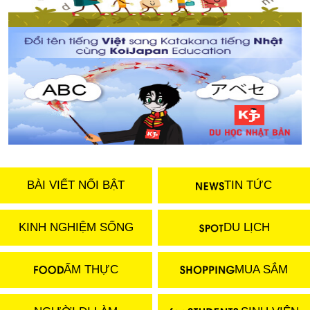
BÀI VIẾT NỔI BẬT
TIN TỨC
KINH NGHIỆM SỐNG
DU LỊCH
ẨM THỰC
MUA SẮM