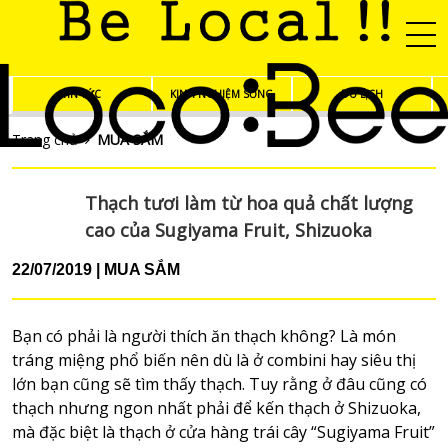
TIN TỨC
KINH NGHIỆM SỐNG
DU LỊCH
Trang chủ
MUA SẮM
Thạch tươi làm từ hoa quả chất lượng
cao của Sugiyama Fruit, Shizuoka
22/07/2019
MUA SẮM
Bạn có phải là người thích ăn thạch không? Là món
tráng miệng phổ biến nên dù là ở combini hay siêu thị
lớn bạn cũng sẽ tìm thấy thạch. Tuy rằng ở đâu cũng có
thạch nhưng ngon nhất phải để kến thạch ở Shizuoka,
mà đặc biệt là thạch ở cửa hàng trái cây “Sugiyama Fruit”