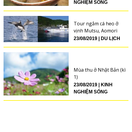
NGHIỆM SỐNG
Tour ngắm cá heo ở
vịnh Mutsu, Aomori
23/08/2019
DU LỊCH
Mùa thu ở Nhật Bản (kì
1)
23/08/2019
KINH
NGHIỆM SỐNG