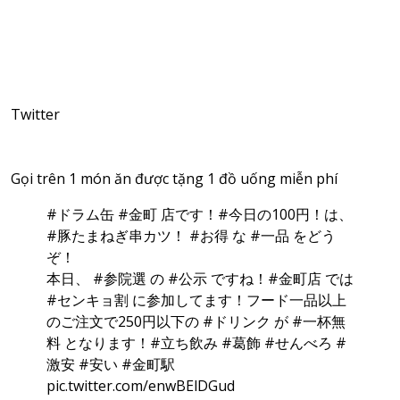
Twitter
Gọi trên 1 món ăn được tặng 1 đồ uống miễn phí
#ドラム缶
#金町
店です！
#今日の100円
！は、
#豚たまねぎ串カツ
！
#お得
な
#一品
をどう
ぞ！
本日、
#参院選
の
#公示
ですね！
#金町店
では
#センキョ割
に参加してます！フード一品以上
のご注文で250円以下の
#ドリンク
が
#一杯無
料
となります！
#立ち飲み
#葛飾
#せんべろ
#
激安
#安い
#金町駅
pic.twitter.com/enwBElDGud