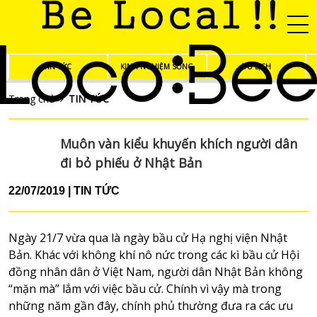
TIN TỨC
KINH NGHIỆM SỐNG
DU LỊCH
Trang chủ
TIN TỨC
Muôn vàn kiểu khuyến khích người dân
đi bỏ phiếu ở Nhật Bản
22/07/2019
TIN TỨC
Ngày 21/7 vừa qua là ngày bầu cử Hạ nghị viện Nhật
Bản. Khác với không khí nô nức trong các kì bầu cử Hội
đồng nhân dân ở Việt Nam, người dân Nhật Bản không
“mặn mà” lắm với việc bầu cử. Chính vì vậy mà trong
những năm gần đây, chính phủ thường đưa ra các ưu