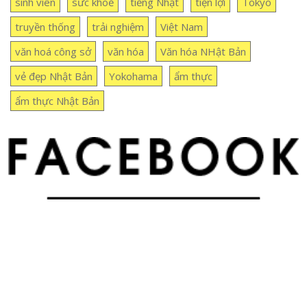
sinh viên
sức khoẻ
tiếng Nhật
tiện lợi
Tokyo
truyền thống
trải nghiệm
Việt Nam
văn hoá công sở
văn hóa
Văn hóa NHật Bản
vẻ đẹp Nhật Bản
Yokohama
ẩm thực
ẩm thực Nhật Bản