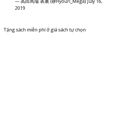
— 高田馬場 表裏 (@Hyouri_Mega)
July 16,
2019
Tặng sách miễn phí ở giá sách tự chọn