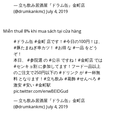
— 立ち飲み居酒屋『ドラム缶』金町店
(@drumkankmc)
July 4, 2019
Miễn thuế 8% khi mua sách tại cửa hàng
#ドラム缶
#金町
店です！
#今日の100円
！は、
#豚たまねぎ串カツ
！
#お得
な
#一品
をどう
ぞ！
本日、
#参院選
の
#公示
ですね！
#金町店
では
#センキョ割
に参加してます！フード一品以上
のご注文で250円以下の
#ドリンク
が
#一杯無
料
となります！
#立ち飲み
#葛飾
#せんべろ
#
激安
#安い
#金町駅
pic.twitter.com/enwBElDGud
— 立ち飲み居酒屋『ドラム缶』金町店
(@drumkankmc)
July 4, 2019