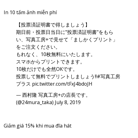
In 10 tấm ảnh miễn phí
【投票済証明書で得しましょう】
期日前・投票日当日に"投票済証明書"をもら
い、写真工房+で見せて「ましかくプリント」
をご注文ください。
もれなく、10枚無料にいたします。
スマホからプリントできます。
10枚だけでも全然OKです。
投票して無料でプリントしましょう!!
#写真工房
プラス
pic.twitter.com/tFxJ4bdoJH
— 西村隆 写真工房+の店長です。
(@24mura_taka)
July 8, 2019
Giảm giá 15% khi mua đĩa hát