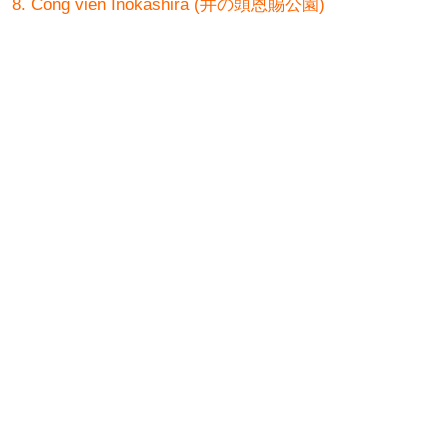
8. Công viên Inokashira (井の頭恩賜公園)