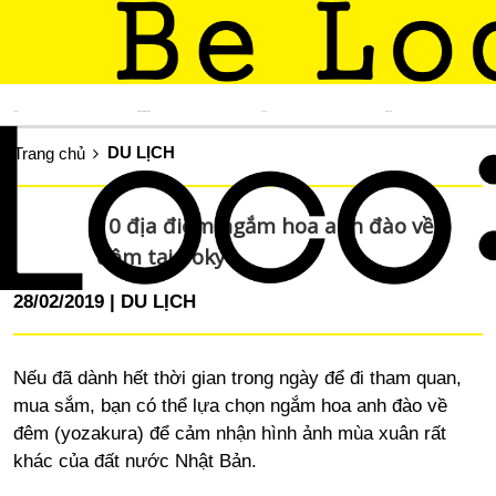
TIN TỨC
KINH NGHIỆM SỐNG
DU LỊCH
ẨM THỰC
DU LỊCH
Trang chủ
10 địa điểm ngắm hoa anh đào về
đêm tại Tokyo
28/02/2019
DU LỊCH
Nếu đã dành hết thời gian trong ngày để đi tham quan,
mua sắm, bạn có thể lựa chọn ngắm hoa anh đào về
đêm (yozakura) để cảm nhận hình ảnh mùa xuân rất
khác của đất nước Nhật Bản.