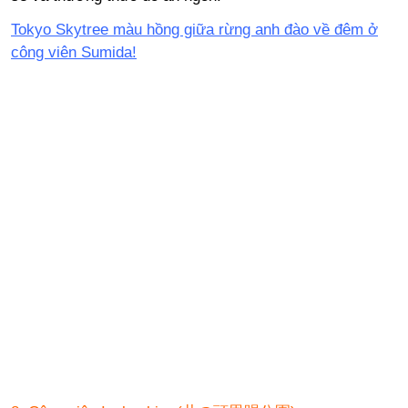
Tokyo Skytree màu hồng giữa rừng anh đào về đêm ở
công viên Sumida!