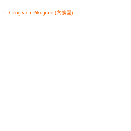
1. Công viên Rikugi-en (六義園)