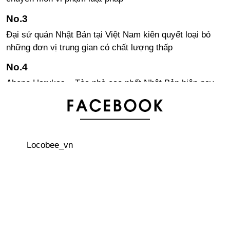
Đại sứ quán Nhật Bản tại Việt Nam kiên quyết loại bỏ
những đơn vị trung gian có chất lượng thấp
Abeno Harukas – Tòa nhà cao nhất Nhật Bản hiện nay
Các quy tắc viết chữ Kanji trong tiếng Nhật
Locobee_vn
Tìm hiểu về khách sạn con nhộng ở Nhật Bản
Khám phá hòn đảo thiên đường “Yakushima”
Giao lộ nguy hiểm nhất Nhật Bản - ngã 5 Ehira tỉnh