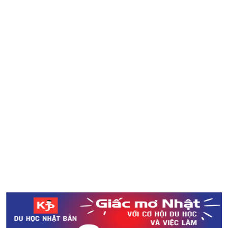
Miyazaki
Tổng hợp tình hình sau cơn bão số 24 tại Nhật Bản
Ba món đồ bạn cần chuẩn bị trong khi xin việc ở Nhật