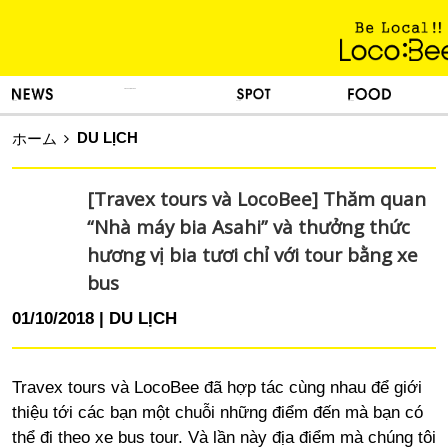
KINH NGHIỆM SỐNG
TIN TỨC
DU LỊCH
ẨM THỰC
DU LỊCH
ホーム
[Travex tours và LocoBee] Thăm quan
“Nhà máy bia Asahi” và thưởng thức
hương vị bia tươi chỉ với tour bằng xe
bus
01/10/2018
DU LỊCH
Travex tours và LocoBee đã hợp tác cùng nhau để giới
thiệu tới các bạn một chuỗi những điểm đến mà bạn có
thể đi theo xe bus tour. Và lần này địa điểm mà chúng tôi