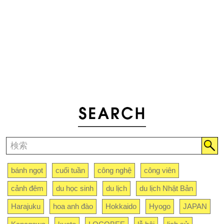
bánh ngọt
cuối tuần
công nghệ
công viên
cảnh đêm
du học sinh
du lịch
du lịch Nhật Bản
Harajuku
hoa anh đào
Hokkaido
Hyogo
JAPAN