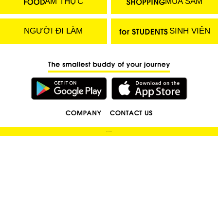
ẨM THỰC
MUA SẮM
NGƯỜI ĐI LÀM
SINH VIÊN
(C) 2018 LOCOBEE