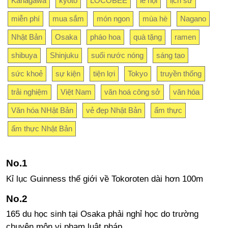
Kanagawa
kyoto
LOCOBEE
lễ hội
lịch sử
miễn phí
mua sắm
món ngon
mùa hè
Nagano
Nhật Bản
Osaka
pháo hoa
quà tặng
ramen
shibuya
Shinjuku
suối nước nóng
sáng tạo
sức khoẻ
sự kiện
tiện lợi
Tokyo
truyền thống
trải nghiệm
Việt Nam
văn hoá công sở
văn hóa
Văn hóa NHật Bản
vẻ đẹp Nhật Bản
ẩm thực
ẩm thực Nhật Bản
Kỉ lục Guinness thế giới về Tokoroten dài hơn 100m
165 du học sinh tại Osaka phải nghỉ học do trường
chuyên môn vi phạm luật pháp