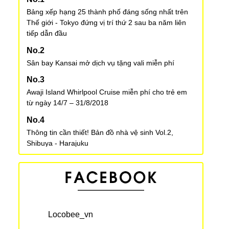
Bảng xếp hạng 25 thành phố đáng sống nhất trên
Thế giới - Tokyo đứng vị trí thứ 2 sau ba năm liên
tiếp dẫn đầu
Sân bay Kansai mở dịch vụ tặng vali miễn phí
Awaji Island Whirlpool Cruise miễn phí cho trẻ em
từ ngày 14/7 – 31/8/2018
Thông tin cần thiết! Bản đồ nhà vệ sinh Vol.2,
Shibuya - Harajuku
Vua của các loại trái cây: 1 phút bán 8000 quả
“Lạnh xương sống” với ngôi nhà ma ám mở cửa tại
Kyoto Tower
Locobee_vn