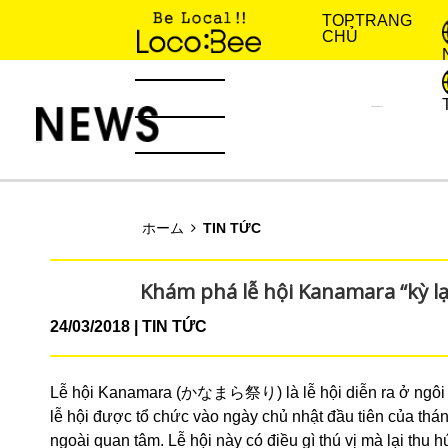
TOP
TRANG
CHỦ
KINH NGHIỆM SỐNG
TIN TỨC
ホーム
TIN TỨC
Khám phá lễ hội Kanamara “kỳ lạ”
24/03/2018
TIN TỨC
Lễ hội Kanamara (かなまら祭り) là lễ hội diễn ra ở ngô
lễ hội được tổ chức vào ngày chủ nhật đầu tiên của thá
ngoài quan tâm. Lễ hội này có điều gì thú vị mà lại th