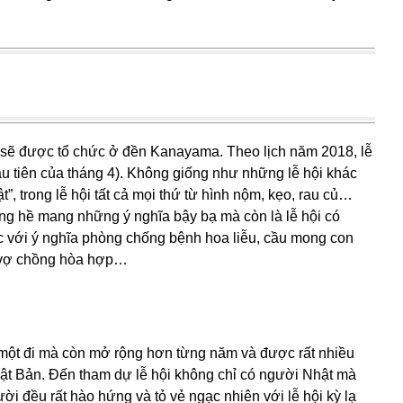
o sẽ được tổ chức ở đền Kanayama. Theo lịch năm 2018, lễ
u tiên của tháng 4). Không giống như những lễ hội khác
”, trong lễ hội tất cả mọi thứ từ hình nộm, kẹo, rau củ…
ng hề mang những ý nghĩa bậy bạ mà còn là lễ hội có
ức với ý nghĩa phòng chống bệnh hoa liễu, cầu mong con
, vợ chồng hòa hợp…
 một đi mà còn mở rộng hơn từng năm và được rất nhiều
hật Bản. Đến tham dự lễ hội không chỉ có người Nhật mà
i đều rất hào hứng và tỏ vẻ ngạc nhiên với lễ hội kỳ lạ