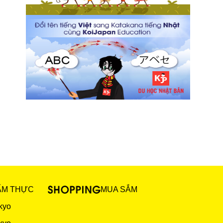
ẨM THỰC
MUA SẮM
kyo