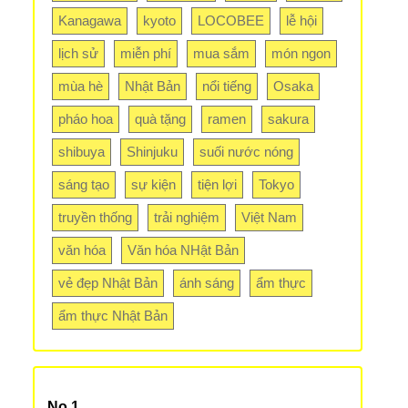
Kanagawa
kyoto
LOCOBEE
lễ hội
lịch sử
miễn phí
mua sắm
món ngon
mùa hè
Nhật Bản
nổi tiếng
Osaka
pháo hoa
quà tặng
ramen
sakura
shibuya
Shinjuku
suối nước nóng
sáng tạo
sự kiện
tiện lợi
Tokyo
truyền thống
trải nghiệm
Việt Nam
văn hóa
Văn hóa NHật Bản
vẻ đẹp Nhật Bản
ánh sáng
ẩm thực
ẩm thực Nhật Bản