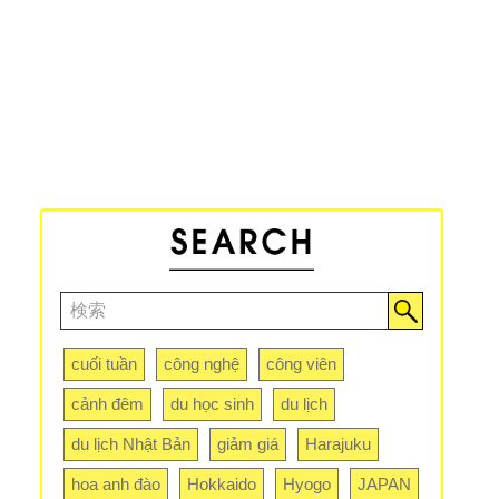
cuối tuần
công nghệ
công viên
cảnh đêm
du học sinh
du lịch
du lịch Nhật Bản
giảm giá
Harajuku
hoa anh đào
Hokkaido
Hyogo
JAPAN