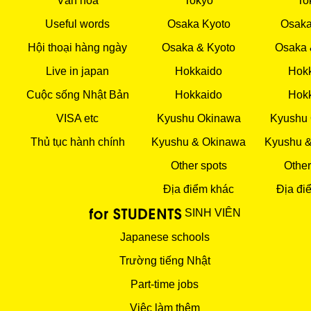
Văn hoá
Tokyo
To
Useful words
Osaka Kyoto
Osaka
Hội thoại hàng ngày
Osaka & Kyoto
Osaka 
Live in japan
Hokkaido
Hok
Cuộc sống Nhật Bản
Hokkaido
Hok
VISA etc
Kyushu Okinawa
Kyushu
Thủ tục hành chính
Kyushu & Okinawa
Kyushu 
Other spots
Other
Địa điểm khác
Địa đi
SINH VIÊN
Japanese schools
Trường tiếng Nhật
Part-time jobs
Việc làm thêm