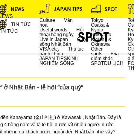
NEWS
Culture
Văn
Tokyo
To
hoá
Osaka &
Os
Useful words
Hội
Kyoto
Ky
TIN TỨC
thoại hàng ngày
Hokkaido
Ho
Live in Japan
Cuộc
Kyushu &
Ky
sống Nhật Bản
Okinawa
Ok
DU LỊCH
VISA etc.
Thủ tục
Other
Ot
hành chính
spots
Địa
sp
JAPAN TIPS
KINH
điểm khác
đi
NGHIỆM SỐNG
SPOT
DU LỊCH
F
T
 ở Nhật Bản - lễ hội “của quý”
i đền Kanayama (金山神社) ở Kawasaki, Nhật Bản. Đây là
ng 4 hàng năm và là lễ hội được rất nhiều người nước
u hút những du khách nước ngoài đến Nhật bản như vậy?