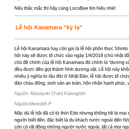
Nếu thắc mắc thì hãy cùng LocoBee tìm hiểu nhé!
Lễ hội Kanamara “kỳ lạ”
Lễ hội Kanamara hay còn gọi là lễ hội phồn thực Shint
hội này sẽ được tổ chức vào ngày 1/4/2018 (chủ nhật đầ
chủ đề chính của lễ hội Kanamara đó chính là “dương vật
đều được đẽo gọt thành hình dương vật. Lễ hội này khô
nhiều ý nghĩa từ lâu đời ở Nhật Bản, lễ hội được tổ ch
đàn cháu đống, sinh sản an toàn, hôn nhân hạnh phúc
Nguồn: Masayuki (Yuki) Kawagishi
Nguồn:Meredith P
Mặc dù lễ hội đã có từ thời Edo nhưng không hề bị mai
người biết đến, đặc biệt là du khách nước ngoài đến N
còn có rất đông những người nước ngoài, tất cả mọi ngườ