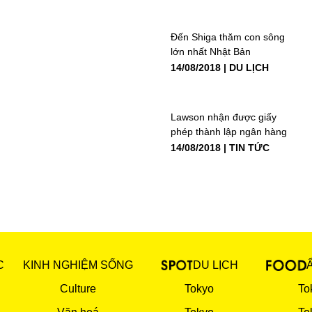
Đến Shiga thăm con sông
lớn nhất Nhật Bản
14/08/2018
DU LỊCH
Lawson nhận được giấy
phép thành lập ngân hàng
14/08/2018
TIN TỨC
C
KINH NGHIỆM SỐNG
DU LỊCH
Culture
Tokyo
To