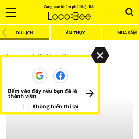
Cùng bạn khám phá Nhật Bản
DU LỊCH
ẨM THỰC
MUA SẮM
Trang chủ
/
DU LỊCH
/
Chiba
Chiba
Chia sẻ kinh nghiệm du lịch Chiba
Bấm vào đây nếu bạn đã là
thành viên
Không hiển thị lại