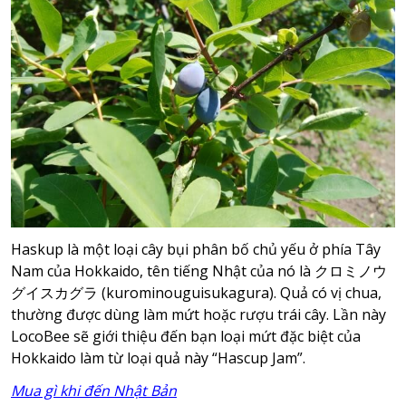
Haskup là một loại cây bụi phân bố chủ yếu ở phía Tây
Nam của Hokkaido, tên tiếng Nhật của nó là クロミノウ
グイスカグラ (kurominouguisukagura). Quả có vị chua,
thường được dùng làm mứt hoặc rượu trái cây. Lần này
LocoBee sẽ giới thiệu đến bạn loại mứt đặc biệt của
Hokkaido làm từ loại quả này “Hascup Jam”.
Mua gì khi đến Nhật Bản