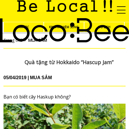
TIN TỨC
KINH NGHIỆM SỐNG
DU LỊCH
Trang chủ
MUA SẮM
Quà tặng từ Hokkaido “Hascup Jam”
05/04/2019
MUA SẮM
Bạn có biết cây Haskup không?