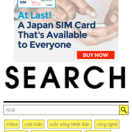
Chiba
cuối tuần
cuộc sống Nhật Bản
công nghệ