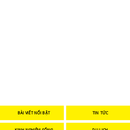
BÀI VIẾT NỔI BẬT
TIN TỨC
KINH NGHIỆM SỐNG
DU LỊCH