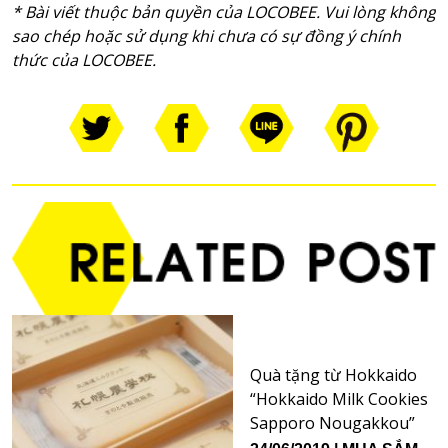
* Bài vi
ế
t thu
ộ
c b
ả
n quy
ề
n c
ủ
a LOCOBEE. Vui lòng không
sao chép ho
ặ
c s
ử
d
ụ
ng khi ch
ư
a có s
ự
đ
ồ
ng ý chính
th
ứ
c c
ủ
a LOCOBEE.
Quà tặng từ Hokkaido
“Hokkaido Milk Cookies
Sapporo Nougakkou”