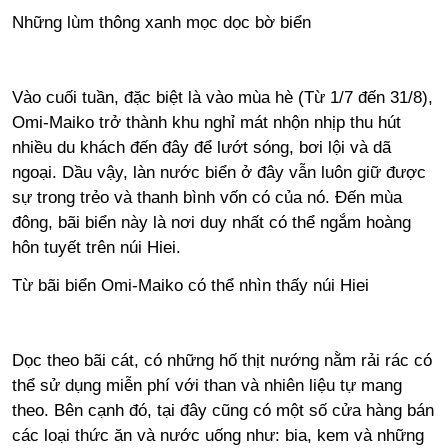
Những lùm thông xanh mọc dọc bờ biển
Vào cuối tuần, đặc biệt là vào mùa hè (Từ 1/7 đến 31/8),
Omi-Maiko trở thành khu nghỉ mát nhộn nhịp thu hút
nhiều du khách đến đây để lướt sóng, bơi lội và dã
ngoại. Dầu vậy, làn nước biển ở đây vẫn luôn giữ được
sự trong trẻo và thanh bình vốn có của nó. Đến mùa
đông, bãi biển này là nơi duy nhất có thể ngắm hoàng
hôn tuyết trên núi Hiei.
Từ bãi biển Omi-Maiko có thể nhìn thấy núi Hiei
Dọc theo bãi cát, có những hố thịt nướng nằm rải rác có
thể sử dụng miễn phí với than và nhiên liệu tự mang
theo. Bên cạnh đó, tại đây cũng có một số cửa hàng bán
các loại thức ăn và nước uống như: bia, kem và những