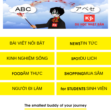
BÀI VIẾT NỔI BẬT
TIN TỨC
KINH NGHIỆM SỐNG
DU LỊCH
ẨM THỰC
MUA SẮM
NGƯỜI ĐI LÀM
SINH VIÊN