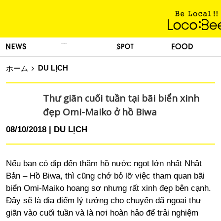
KINH NGHIỆM SỐNG
TIN TỨC
DU LỊCH
ẨM THỰC
DU LỊCH
ホーム
Thư giãn cuối tuần tại bãi biển xinh
đẹp Omi-Maiko ở hồ Biwa
08/10/2018
DU LỊCH
Nếu bạn có dịp đến thăm hồ nước ngọt lớn nhất Nhật
Bản – Hồ Biwa, thì cũng chớ bỏ lỡ việc tham quan bãi
biển Omi-Maiko hoang sơ nhưng rất xinh đẹp bên cạnh.
Đây sẽ là địa điểm lý tưởng cho chuyến dã ngoại thư
giãn vào cuối tuần và là nơi hoàn hảo để trải nghiệm