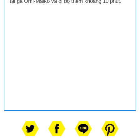
tại ga Omi-Maiko và đi bộ thêm khoảng 10 phút.