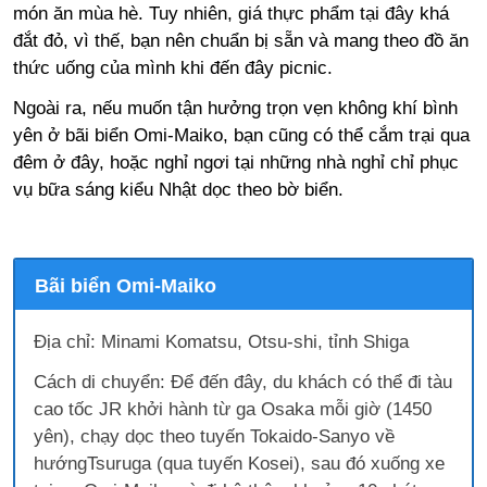
món ăn mùa hè. Tuy nhiên, giá thực phẩm tại đây khá
đắt đỏ, vì thế, bạn nên chuẩn bị sẵn và mang theo đồ ăn
thức uống của mình khi đến đây picnic.
Ngoài ra, nếu muốn tận hưởng trọn vẹn không khí bình
yên ở bãi biển Omi-Maiko, bạn cũng có thể cắm trại qua
đêm ở đây, hoặc nghỉ ngơi tại những nhà nghỉ chỉ phục
vụ bữa sáng kiểu Nhật dọc theo bờ biển.
Bãi biển Omi-Maiko
Địa chỉ: Minami Komatsu, Otsu-shi, tỉnh Shiga
Cách di chuyển: Để đến đây, du khách có thể đi tàu
cao tốc JR khởi hành từ ga Osaka mỗi giờ (1450
yên), chạy dọc theo tuyến Tokaido-Sanyo về
hướngTsuruga (qua tuyến Kosei), sau đó xuống xe