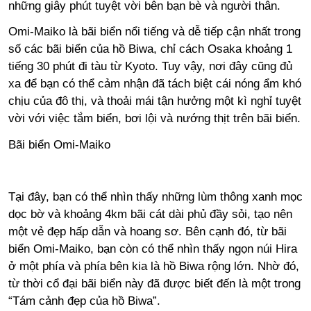
những giây phút tuyệt vời bên bạn bè và người thân.
Omi-Maiko là bãi biển nổi tiếng và dễ tiếp cận nhất trong
số các bãi biển của hồ Biwa, chỉ cách Osaka khoảng 1
tiếng 30 phút đi tàu từ Kyoto. Tuy vậy, nơi đây cũng đủ
xa để bạn có thể cảm nhận đã tách biệt cái nóng ẩm khó
chịu của đô thị, và thoải mái tận hưởng một kì nghỉ tuyệt
vời với việc tắm biển, bơi lội và nướng thịt trên bãi biển.
Bãi biển Omi-Maiko
Tại đây, bạn có thể nhìn thấy những lùm thông xanh mọc
dọc bờ và khoảng 4km bãi cát dài phủ đầy sỏi, tạo nên
một vẻ đẹp hấp dẫn và hoang sơ. Bên cạnh đó, từ bãi
biển Omi-Maiko, bạn còn có thể nhìn thấy ngọn núi Hira
ở một phía và phía bên kia là hồ Biwa rộng lớn. Nhờ đó,
từ thời cổ đại bãi biển này đã được biết đến là một trong
“Tám cảnh đẹp của hồ Biwa”.