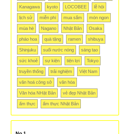
Kanagawa
kyoto
LOCOBEE
lễ hội
lịch sử
miễn phí
mua sắm
món ngon
mùa hè
Nagano
Nhật Bản
Osaka
pháo hoa
quà tặng
ramen
shibuya
Shinjuku
suối nước nóng
sáng tạo
sức khoẻ
sự kiện
tiện lợi
Tokyo
truyền thống
trải nghiệm
Việt Nam
văn hoá công sở
văn hóa
Văn hóa NHật Bản
vẻ đẹp Nhật Bản
ẩm thực
ẩm thực Nhật Bản