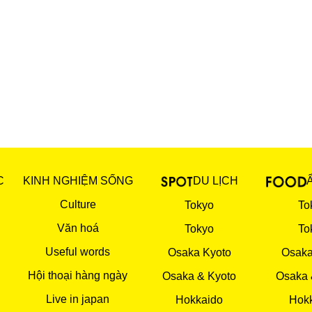
C
KINH NGHIỆM SỐNG
DU LỊCH
Culture
Tokyo
To
Văn hoá
Tokyo
To
Useful words
Osaka Kyoto
Osaka
Hội thoại hàng ngày
Osaka & Kyoto
Osaka 
Live in japan
Hokkaido
Hok