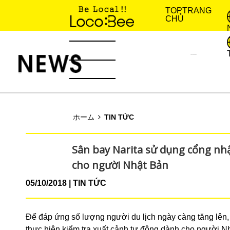
TOP
TRANG
CHỦ
KINH NGHIỆM SỐNG
TIN TỨC
ホーム
TIN TỨC
Sân bay Narita sử dụng cổng nh
cho người Nhật Bản
05/10/2018
TIN TỨC
Để đáp ứng số lượng người du lịch ngày càng tăng lên,
thực hiện kiểm tra xuất cảnh tự động dành cho người Nh