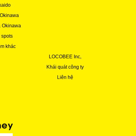
kaido
 Okinawa
& Okinawa
 spots
ểm khác
LOCOBEE Inc,
Khái quát công ty
Liên hệ