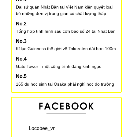
Đại sứ quán Nhật Bản tại Việt Nam kiên quyết loại
bỏ những đơn vị trung gian có chất lượng thấp
Tổng hợp tình hình sau cơn bão số 24 tại Nhật Bản
Kỉ lục Guinness thế giới về Tokoroten dài hơn 100m
Gate Tower - một công trình đáng kinh ngạc
165 du học sinh tại Osaka phải nghỉ học do trường
chuyên môn vi phạm luật pháp
Abeno Harukas – Tòa nhà cao nhất Nhật Bản hiện
nay
Locobee_vn
Ba món đồ bạn cần chuẩn bị trong khi xin việc ở