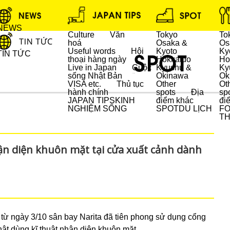
NEWS
Culture
Văn
Tokyo
To
hoá
Osaka &
Os
Useful words
Hội
Kyoto
Ky
TIN TỨC
thoại hàng ngày
Hokkaido
Ho
Live in Japan
Cuộc
Kyushu &
Ky
sống Nhật Bản
Okinawa
Ok
DU LỊCH
VISA etc.
Thủ tục
Other
Ot
hành chính
spots
Địa
sp
JAPAN TIPS
KINH
điểm khác
đi
NGHIỆM SỐNG
SPOT
DU LỊCH
F
T
ận diện khuôn mặt tại cửa xuất cảnh dành
 từ ngày 3/10 sân bay Narita đã tiên phong sử dụng cổng
ật dùng kĩ thuật nhận diện khuôn mặt.