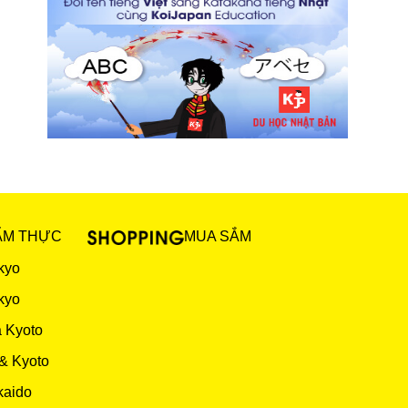
ẨM THỰC
MUA SẮM
kyo
kyo
 Kyoto
& Kyoto
kaido