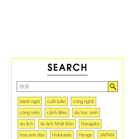
bánh ngọt
cuối tuần
công nghệ
công viên
cảnh đêm
du học sinh
du lịch
du lịch Nhật Bản
Harajuku
hoa anh đào
Hokkaido
Hyogo
JAPAN