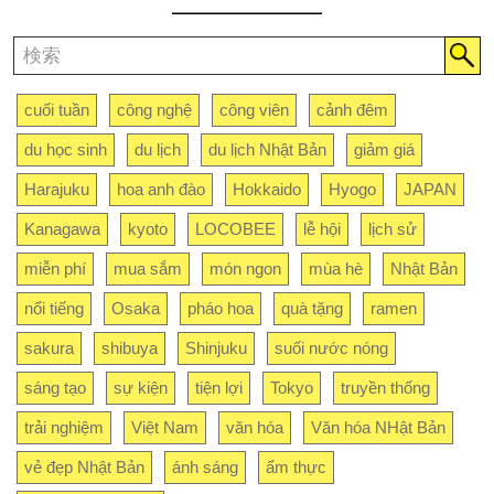
cuối tuần
công nghệ
công viên
cảnh đêm
du học sinh
du lịch
du lịch Nhật Bản
giảm giá
Harajuku
hoa anh đào
Hokkaido
Hyogo
JAPAN
Kanagawa
kyoto
LOCOBEE
lễ hội
lịch sử
miễn phí
mua sắm
món ngon
mùa hè
Nhật Bản
nổi tiếng
Osaka
pháo hoa
quà tặng
ramen
sakura
shibuya
Shinjuku
suối nước nóng
sáng tạo
sự kiện
tiện lợi
Tokyo
truyền thống
trải nghiệm
Việt Nam
văn hóa
Văn hóa NHật Bản
vẻ đẹp Nhật Bản
ánh sáng
ẩm thực