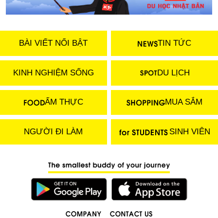
BÀI VIẾT NỔI BẬT
TIN TỨC
KINH NGHIỆM SỐNG
DU LỊCH
ẨM THỰC
MUA SẮM
NGƯỜI ĐI LÀM
SINH VIÊN