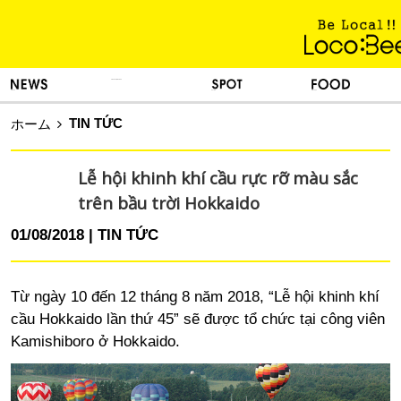
KINH NGHIỆM SỐNG
TIN TỨC
DU LỊCH
ẨM THỰC
TIN TỨC
ホーム
Lễ hội khinh khí cầu rực rỡ màu sắc
trên bầu trời Hokkaido
01/08/2018
TIN TỨC
Từ ngày 10 đến 12 tháng 8 năm 2018, “Lễ hội khinh khí
cầu Hokkaido lần thứ 45” sẽ được tổ chức tại công viên
Kamishiboro ở Hokkaido.