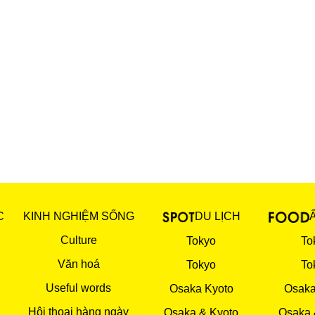
C
KINH NGHIỆM SỐNG
DU LỊCH
Culture
Tokyo
To
Văn hoá
Tokyo
To
Useful words
Osaka Kyoto
Osaka
Hội thoại hàng ngày
Osaka & Kyoto
Osaka 