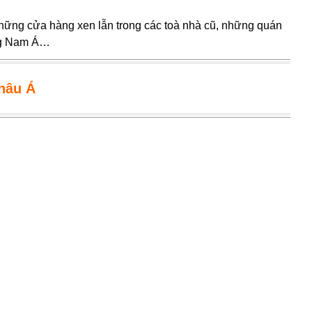
hững cửa hàng xen lẫn trong các toà nhà cũ, những quán
ông Nam Á…
châu Á