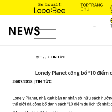
TOP
TRANG
CHỦ
KINH NGHIỆM SỐNG
TIN TỨC
ホーム
TIN TỨC
Lonely Planet công bố “10 điểm d
24/07/2018
TIN TỨC
Lonely Planet, nhà xuất bản tư nhân sở hữu sách hướng 
thế giới đã công bố danh sách “10 điểm du lịch tốt nhất 