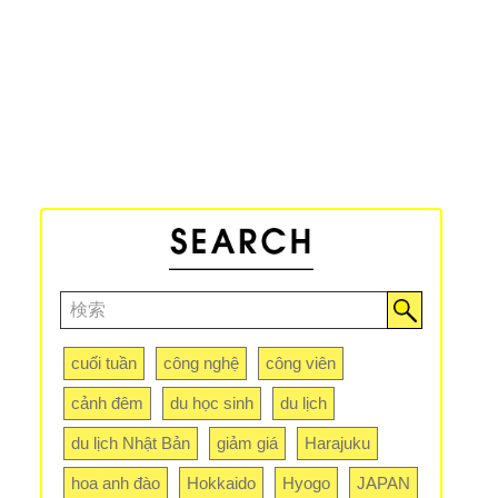
cuối tuần
công nghệ
công viên
cảnh đêm
du học sinh
du lịch
du lịch Nhật Bản
giảm giá
Harajuku
hoa anh đào
Hokkaido
Hyogo
JAPAN