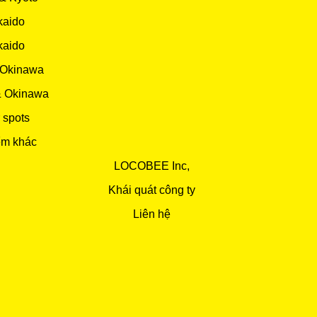
kaido
kaido
 Okinawa
& Okinawa
 spots
ểm khác
LOCOBEE Inc,
Khái quát công ty
Liên hệ