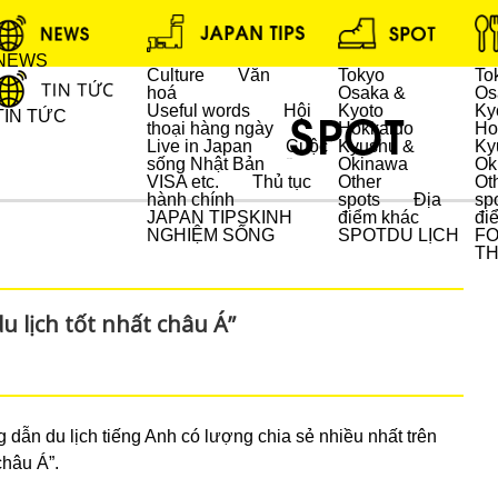
NEWS
Culture
Văn
Tokyo
To
hoá
Osaka &
Os
Useful words
Hội
Kyoto
Ky
TIN TỨC
thoại hàng ngày
Hokkaido
Ho
Live in Japan
Cuộc
Kyushu &
Ky
sống Nhật Bản
Okinawa
Ok
DU LỊCH
VISA etc.
Thủ tục
Other
Ot
hành chính
spots
Địa
sp
JAPAN TIPS
KINH
điểm khác
đi
NGHIỆM SỐNG
SPOT
DU LỊCH
F
T
u lịch tốt nhất châu Á”
dẫn du lịch tiếng Anh có lượng chia sẻ nhiều nhất trên
châu Á”.