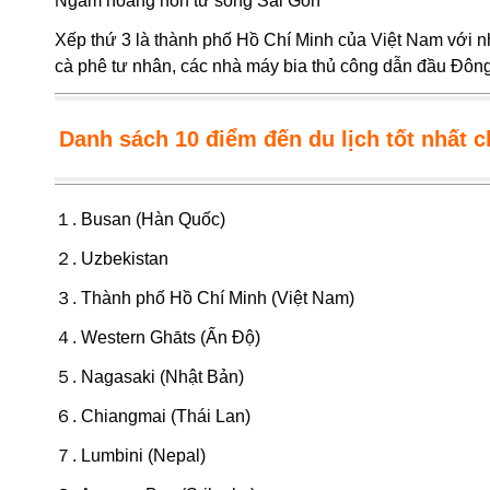
Ngắm hoàng hôn từ sông Sài Gòn
Xếp thứ 3 là thành phố Hồ Chí Minh của Việt Nam với n
cà phê tư nhân, các nhà máy bia thủ công dẫn đầu Đ
Danh sách 10 điểm đến du lịch tốt nhất 
１. Busan (Hàn Quốc)
２. Uzbekistan
３. Thành phố Hồ Chí Minh (Việt Nam)
４. Western Ghāts (Ấn Độ)
５. Nagasaki (Nhật Bản)
６. Chiangmai (Thái Lan)
７. Lumbini (Nepal)