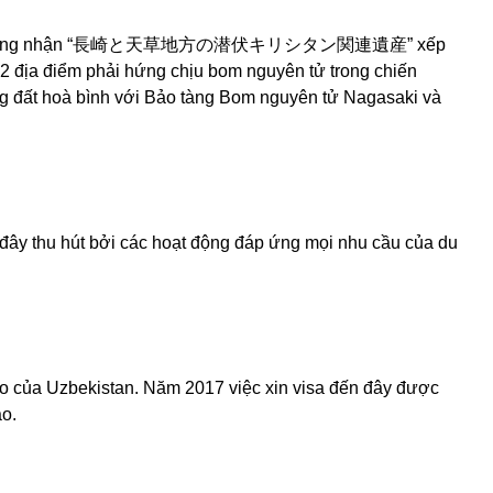
vừa được công nhận “長崎と天草地方の潜伏キリシタン関連遺産” xếp
g 2 địa điểm phải hứng chịu bom nguyên tử trong chiến
vùng đất hoà bình với Bảo tàng Bom nguyên tử Nagasaki và
đây thu hút bởi các hoạt động đáp ứng mọi nhu cầu của du
o của Uzbekistan. Năm 2017 việc xin visa đến đây được
ao.