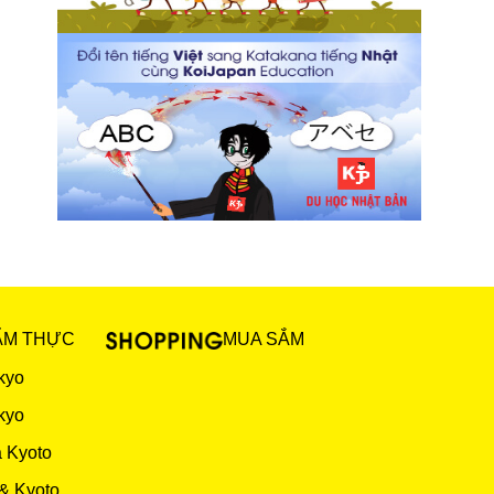
ẨM THỰC
MUA SẮM
kyo
kyo
 Kyoto
& Kyoto