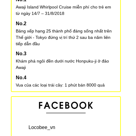
Awaji Island Whirlpool Cruise miễn phí cho trẻ em
từ ngày 14/7 – 31/8/2018
Bảng xếp hạng 25 thành phố đáng sống nhất trên
Thế giới - Tokyo đứng vị trí thứ 2 sau ba năm liên
tiếp dẫn đầu
Khám phá ngôi đền dưới nước Honpuku-ji ở đảo
Awaji
Vua của các loại trái cây: 1 phút bán 8000 quả
“Lạnh xương sống” với ngôi nhà ma ám mở cửa tại
Kyoto Tower
“Obon” - Phong tục truyền thống của Nhật Bản
Locobee_vn