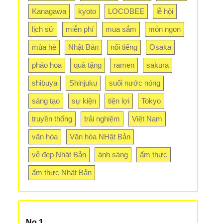
Kanagawa
kyoto
LOCOBEE
lễ hội
lịch sử
miễn phí
mua sắm
món ngon
mùa hè
Nhật Bản
nổi tiếng
Osaka
pháo hoa
quà tặng
ramen
sakura
shibuya
Shinjuku
suối nước nóng
sáng tạo
sự kiện
tiện lợi
Tokyo
truyền thống
trải nghiệm
Việt Nam
văn hóa
Văn hóa NHật Bản
vẻ đẹp Nhật Bản
ánh sáng
ẩm thực
ẩm thực Nhật Bản