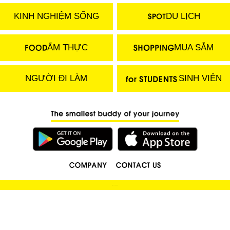
KINH NGHIỆM SỐNG
DU LỊCH
ẨM THỰC
MUA SẮM
NGƯỜI ĐI LÀM
SINH VIÊN
(C) 2018 LOCOBEE