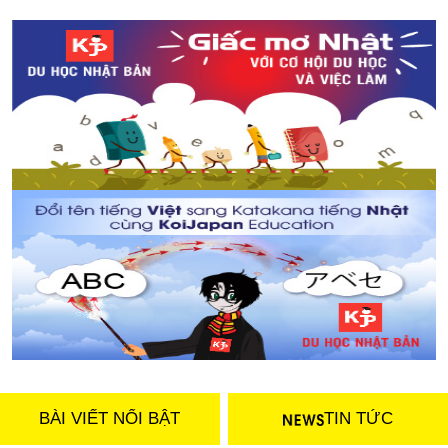
So sánh dưa hấu Nhật Bản - Việt Nam
Vào và ra khỏi phòng như thế nào cho đúng khi đi phỏng
vấn xin việc?
Kinh nghiệm tiết kiệm chi phí khi sống ở Nhật Bản
BÀI VIẾT NỔI BẬT
TIN TỨC