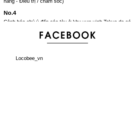
nắng - Điều trị / chăm sóc)
Cảnh báo chú ý đến các tàu ở khu vực vịnh Tokyo do có
cá voi xuất hiện
3 địa điểm ngắm hoa lily vào những ngày nắng hè ở
Nhật Bản
Locobee_vn
Bí quyết dưỡng da của người Nhật (Phần 1: Làm sạch -
dưỡng ẩm)
Sản phẩm chăm sóc da Nhật Bản giá bình dân được
nhiều người yêu thích