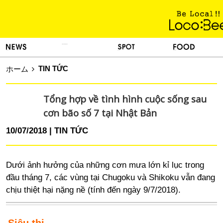
KINH NGHIỆM SỐNG
TIN TỨC
DU LỊCH
ẨM THỰC
TIN TỨC
ホーム
Tổng hợp về tình hình cuộc sống sau
cơn bão số 7 tại Nhật Bản
10/07/2018
TIN TỨC
Dưới ảnh hưởng của những cơn mưa lớn kỉ lục trong
đầu tháng 7, các vùng tại Chugoku và Shikoku vẫn đang
chịu thiệt hại nặng nề (tính đến ngày 9/7/2018).