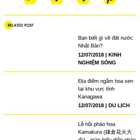
Bạn biết gì về đất nước
Nhật Bản?
12/07/2018
KINH
NGHIỆM SỐNG
Địa điểm ngắm hoa sen
tại khu vực tỉnh
Kanagawa
12/07/2018
DU LỊCH
Lễ hội pháo hoa
Kamakura (鎌倉花火大
会) - màn biểu diễn pháo