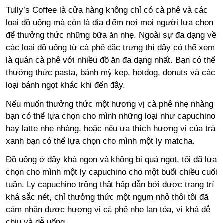
Tully’s Coffee là cửa hàng không chỉ có cà phê và các
loại đồ uống mà còn là địa điểm nơi mọi người lựa chọn
để thưởng thức những bữa ăn nhẹ. Ngoài sự đa dạng về
các loại đồ uống từ cà phê đặc trưng thì đây có thể xem
là quán cà phê với nhiều đồ ăn đa dạng nhất. Bạn có thể
thưởng thức pasta, bánh mỳ kẹp, hotdog, donuts và các
loại bánh ngọt khác khi đến đây.
Nếu muốn thưởng thức một hương vị cà phê nhẹ nhàng
bạn có thể lựa chọn cho mình những loại như capuchino
hay latte nhẹ nhàng, hoặc nếu ưa thích hương vị của trà
xanh bạn có thể lựa chọn cho mình một ly matcha.
Đồ uống ở đây khá ngon và không bị quá ngọt, tôi đã lựa
chọn cho mình một ly capuchino cho một buổi chiều cuối
tuần. Ly capuchino trông thật hấp dẫn bởi được trang trí
khá sắc nét, chỉ thưởng thức một ngụm nhỏ thôi tôi đã
cảm nhận được hương vị cà phê nhẹ lan tỏa, vị khá dễ
chịu và dễ uống.