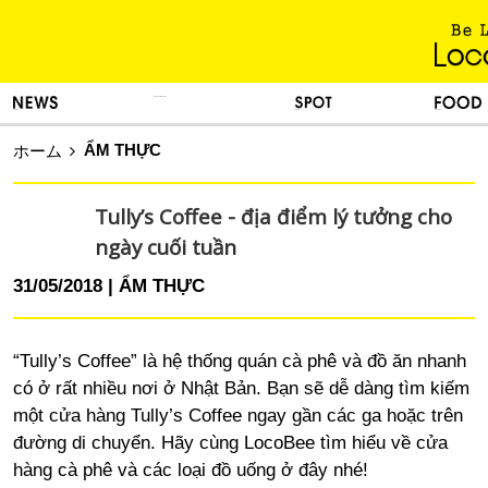
KINH NGHIỆM SỐNG
TIN TỨC
DU LỊCH
ẨM THỰC
ẨM THỰC
ホーム
Tully’s Coffee - địa điểm lý tưởng cho
ngày cuối tuần
31/05/2018
ẨM THỰC
“Tully’s Coffee” là hệ thống quán cà phê và đồ ăn nhanh
có ở rất nhiều nơi ở Nhật Bản. Bạn sẽ dễ dàng tìm kiếm
một cửa hàng Tully’s Coffee ngay gần các ga hoặc trên
đường di chuyển. Hãy cùng LocoBee tìm hiểu về cửa
hàng cà phê và các loại đồ uống ở đây nhé!