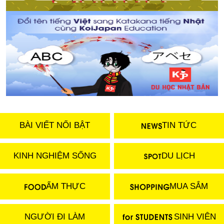
BÀI VIẾT NỔI BẬT
TIN TỨC
KINH NGHIỆM SỐNG
DU LỊCH
ẨM THỰC
MUA SẮM
NGƯỜI ĐI LÀM
SINH VIÊN