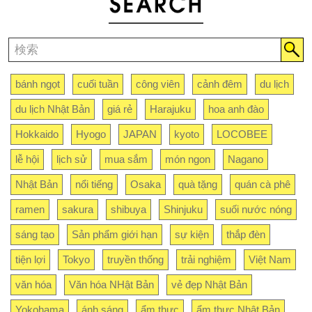
bánh ngọt
cuối tuần
công viên
cảnh đêm
du lịch
du lịch Nhật Bản
giá rẻ
Harajuku
hoa anh đào
Hokkaido
Hyogo
JAPAN
kyoto
LOCOBEE
lễ hội
lịch sử
mua sắm
món ngon
Nagano
Nhật Bản
nổi tiếng
Osaka
quà tặng
quán cà phê
ramen
sakura
shibuya
Shinjuku
suối nước nóng
sáng tạo
Sản phẩm giới hạn
sự kiện
thắp đèn
tiện lợi
Tokyo
truyền thống
trải nghiệm
Việt Nam
văn hóa
Văn hóa NHật Bản
vẻ đẹp Nhật Bản
Yokohama
ánh sáng
ẩm thực
ẩm thực Nhật Bản