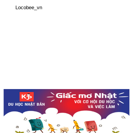
Locobee_vn
Lời khuyên cho mẹ Việt ở Nhật ② Tiền trợ cấp sinh con
trả 1 lần
Du học Nhật Bản sướng hay khổ?
Du lịch Nhật Bản giá rẻ với vé Seishun 18
Kinh nghiệm săn vé máy bay giá rẻ từ Nhật Bản
Bí mật đằng sau hộp cơm Bento Nhật Bản