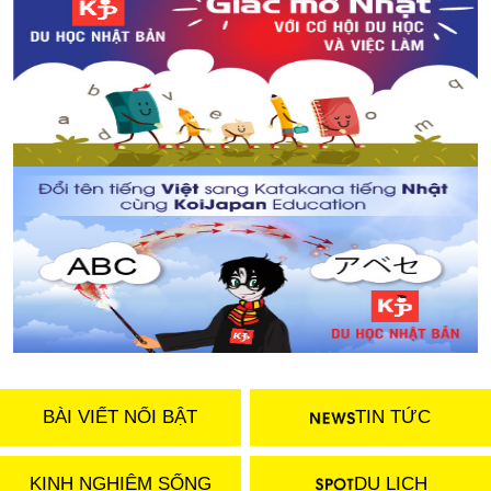
Bonsai lơ lửng trên không - từ tưởng tượng đến hiện
thực
BÀI VIẾT NỔI BẬT
TIN TỨC
KINH NGHIỆM SỐNG
DU LỊCH