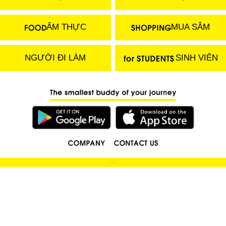
ẨM THỰC
MUA SẮM
NGƯỜI ĐI LÀM
SINH VIÊN
(C) 2018 LOCOBEE