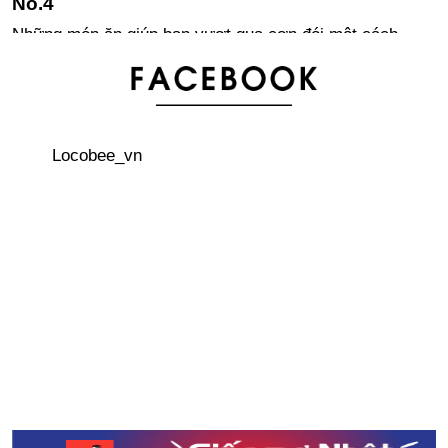
Những món ăn giúp bạn vượt qua cơn đói một cách
nhanh chóng khi ở Nhật Bản
Địa điểm giao nhau của 3 tỉnh nổi tiếng Nhật Bản
Locobee_vn
Nhật Bản phát triển loại vest dùng trong nông nghiệp
Du học Nhật Bản sướng hay khổ?
Bí mật đằng sau hộp cơm Bento Nhật Bản
Kinh nghiệm săn vé máy bay giá rẻ từ Nhật Bản