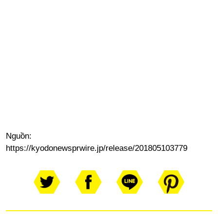
Nguồn:
https://kyodonewsprwire.jp/release/201805103779