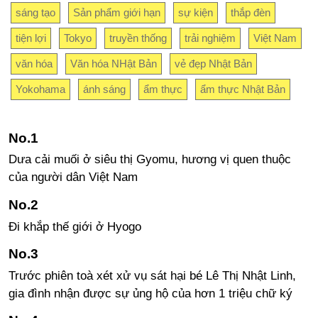
sáng tạo
Sản phẩm giới hạn
sự kiện
thắp đèn
tiện lợi
Tokyo
truyền thống
trải nghiệm
Việt Nam
văn hóa
Văn hóa NHật Bản
vẻ đẹp Nhật Bản
Yokohama
ánh sáng
ẩm thực
ẩm thực Nhật Bản
Dưa cải muối ở siêu thị Gyomu, hương vị quen thuộc
của người dân Việt Nam
Đi khắp thế giới ở Hyogo
Trước phiên toà xét xử vụ sát hại bé Lê Thị Nhật Linh,
gia đình nhận được sự ủng hộ của hơn 1 triệu chữ ký