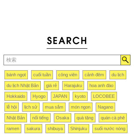
bánh ngọt
cuối tuần
công viên
cảnh đêm
du lịch
du lịch Nhật Bản
giá rẻ
Harajuku
hoa anh đào
Hokkaido
Hyogo
JAPAN
kyoto
LOCOBEE
lễ hội
lịch sử
mua sắm
món ngon
Nagano
Nhật Bản
nổi tiếng
Osaka
quà tặng
quán cà phê
ramen
sakura
shibuya
Shinjuku
suối nước nóng