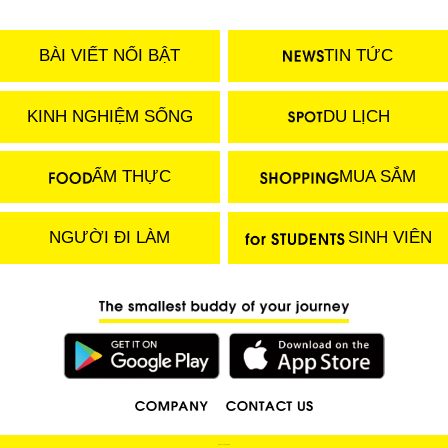
BÀI VIẾT NỔI BẬT
TIN TỨC
KINH NGHIỆM SỐNG
DU LỊCH
ẨM THỰC
MUA SẮM
NGƯỜI ĐI LÀM
SINH VIÊN
(C) 2018 LOCOBEE