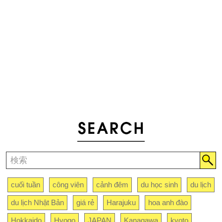
cuối tuần
công viên
cảnh đêm
du học sinh
du lịch
du lịch Nhật Bản
giá rẻ
Harajuku
hoa anh đào
Hokkaido
Hyogo
JAPAN
Kanagawa
kyoto