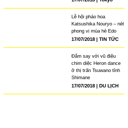
Lễ hội pháo hoa
Katsushika Nouryo – nét
phong vị mùa hè Edo
17/07/2018
TIN TỨC
Đắm say với vũ điệu
chim diệc Heron dance
ở thị trấn Tsuwano tỉnh
Shimane
17/07/2018
DU LỊCH