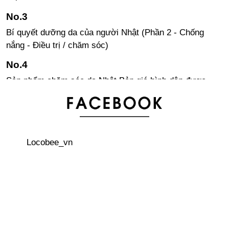
Bí quyết dưỡng da của người Nhật (Phần 2 - Chống
nắng - Điều trị / chăm sóc)
Sản phẩm chăm sóc da Nhật Bản giá bình dân được
nhiều người yêu thích
Sự khác nhau giữa ký túc xá và phòng trọ tại Nhật Bản
Locobee_vn
Cách xin nghỉ khi bị ốm hoặc có việc bận ở chỗ làm
thêm
Kinh nghiệm tiết kiệm chi phí khi sống ở Nhật Bản