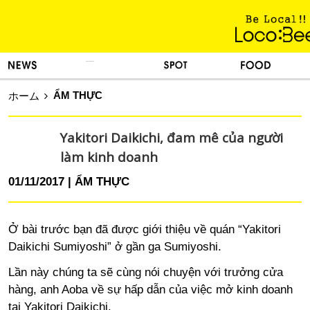
KINH NGHIỆM SỐNG
TIN TỨC
DU LỊCH
ẨM THỰC
ẨM THỰC
ホーム
Yakitori Daikichi, đam mê của người
làm kinh doanh
01/11/2017
ẨM THỰC
Ở bài trước bạn đã được giới thiệu về quán “Yakitori
Daikichi Sumiyoshi” ở gần ga Sumiyoshi.
Lần này chúng ta sẽ cùng nói chuyện với trưởng cửa
hàng, anh Aoba về sự hấp dẫn của việc mở kinh doanh
tại Yakitori Daikichi.