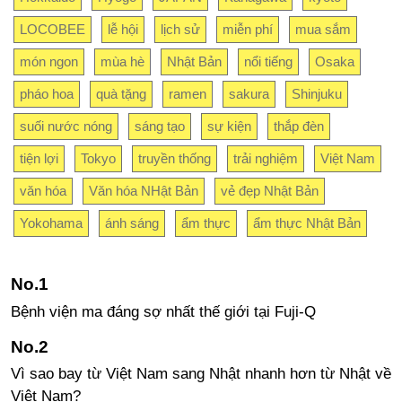
LOCOBEE
lễ hội
lịch sử
miễn phí
mua sắm
món ngon
mùa hè
Nhật Bản
nổi tiếng
Osaka
pháo hoa
quà tặng
ramen
sakura
Shinjuku
suối nước nóng
sáng tạo
sự kiện
thắp đèn
tiện lợi
Tokyo
truyền thống
trải nghiệm
Việt Nam
văn hóa
Văn hóa NHật Bản
vẻ đẹp Nhật Bản
Yokohama
ánh sáng
ẩm thực
ẩm thực Nhật Bản
Bệnh viện ma đáng sợ nhất thế giới tại Fuji-Q
Vì sao bay từ Việt Nam sang Nhật nhanh hơn từ Nhật về
Việt Nam?