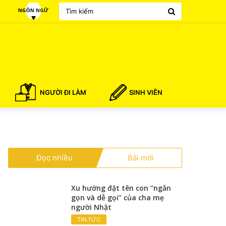
Search
for
NGƯỜI ĐI LÀM
SINH VIÊN
Đọc nhiều
Bài mới
Xu hướng đặt tên con “ngắn
gọn và dễ gọi” của cha mẹ
người Nhật
TIN TỨC