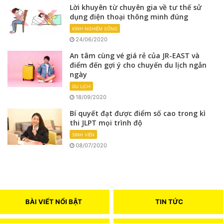
Lời khuyên từ chuyên gia về tư thế sử
dụng điện thoại thông minh đúng
KINH NGHIỆM SỐNG
24/06/2020
An tâm cùng vé giá rẻ của JR-EAST và
điểm đến gợi ý cho chuyến du lịch ngắn
ngày
DU LỊCH
18/09/2020
Bí quyết đạt được điểm số cao trong kì
thi JLPT mọi trình độ
SINH VIÊN
08/07/2020
BÀI VIẾT NỔI BẬT
TIN TỨC