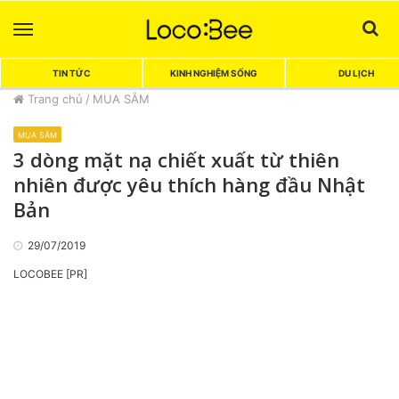
Menu
Sea
TIN TỨC
KINH NGHIỆM SỐNG
DU LỊCH
Trang chủ
/
MUA SẮM
MUA SẮM
3 dòng mặt nạ chiết xuất từ thiên
nhiên được yêu thích hàng đầu Nhật
Bản
29/07/2019
LOCOBEE [PR]