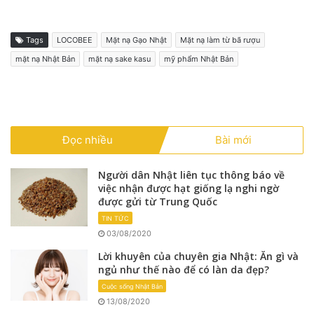
Tags
LOCOBEE
Mặt nạ Gạo Nhật
Mặt nạ làm từ bã rượu
mặt nạ Nhật Bản
mặt nạ sake kasu
mỹ phẩm Nhật Bản
Đọc nhiều
Bài mới
Người dân Nhật liên tục thông báo về
việc nhận được hạt giống lạ nghi ngờ
được gửi từ Trung Quốc
TIN TỨC
03/08/2020
Lời khuyên của chuyên gia Nhật: Ăn gì và
ngủ như thế nào để có làn da đẹp?
Cuộc sống Nhật Bản
13/08/2020