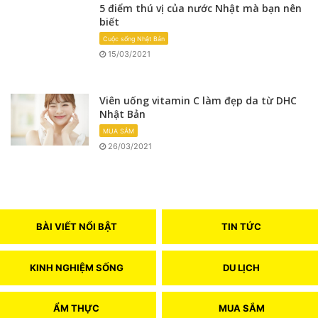
5 điểm thú vị của nước Nhật mà bạn nên
biết
Cuộc sống Nhật Bản
15/03/2021
Viên uống vitamin C làm đẹp da từ DHC
Nhật Bản
MUA SẮM
26/03/2021
BÀI VIẾT NỔI BẬT
TIN TỨC
KINH NGHIỆM SỐNG
DU LỊCH
ẨM THỰC
MUA SẮM