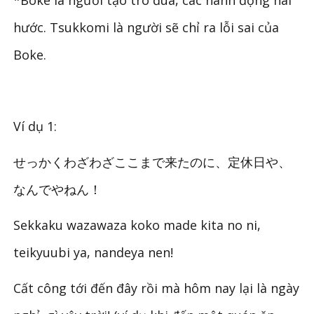
hước. Tsukkomi là người sẽ chỉ ra lỗi sai của
Boke.
Ví dụ 1:
せっかくわざわざここまで来たのに、定休日や、
なんでやねん！
Sekkaku wazawaza koko made kita no ni,
teikyuubi ya, nandeya nen!
Cất công tới đến đây rồi mà hôm nay lại là ngày