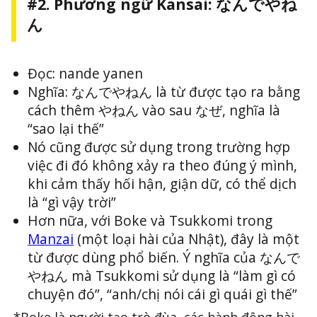
#2. Phương ngữ Kansai: なんでやね
ん
Đọc: nande yanen
Nghĩa: なんでやねん là từ được tạo ra bằng
cách thêm やねん vào sau なぜ, nghĩa là
“sao lại thế”
Nó cũng được sử dụng trong trường hợp
việc đi đó không xảy ra theo đúng ý mình,
khi cảm thấy hối hận, giận dữ, có thể dịch
là “gì vậy trời”
Hơn nữa, với Boke và Tsukkomi trong
Manzai
(một loại hài của Nhật), đây là một
từ được dùng phổ biến. Ý nghĩa của なんで
やねん mà Tsukkomi sử dụng là “làm gì có
chuyện đó”, “anh/chị nói cái gì quái gì thế”
*Boke là người tạo trò đùa, các hành động hài