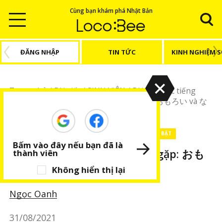
Cùng bạn khám phá Nhật Bản
ĐĂNG NHẬP
TIN TỨC
KINH NGHIỆM 
Trang chủ
/
Bài viết
/
SINH VIÊN
/
Bài viết Học tiếng
Nhật
/
Phương ngữ Kansai thường gặp: おもろい và な
んでやねん
SINH VIÊN
Bài viết Học tiếng Nhật
BÀI VIẾT NỔI BẬT
Bấm vào đây nếu bạn đã là
Phương ngữ Kansai thường gặp: おも
thành viên
ろい và なんでやねん
Không hiển thị lại
Ngọc Oanh
31/08/2021