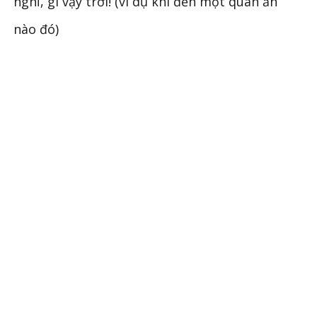
nghỉ, gì vậy trời! (ví dụ khi đến một quán ăn
nào đó)