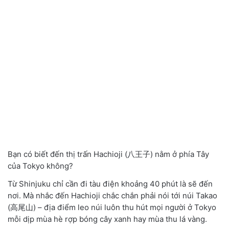
Bạn có biết đến thị trấn Hachioji (八王子) nằm ở phía Tây
của Tokyo không?
Từ Shinjuku chỉ cần đi tàu điện khoảng 40 phút là sẽ đến
nơi. Mà nhắc đến Hachioji chắc chắn phải nói tới núi Takao
(高尾山) – địa điểm leo núi luôn thu hút mọi người ở Tokyo
mỗi dịp mùa hè rợp bóng cây xanh hay mùa thu lá vàng.