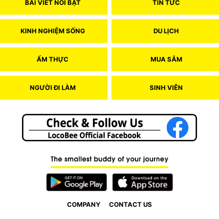
BÀI VIẾT NỔI BẬT
TIN TỨC
KINH NGHIỆM SỐNG
DU LỊCH
ẨM THỰC
MUA SẮM
NGƯỜI ĐI LÀM
SINH VIÊN
COMPANY
CONTACT US