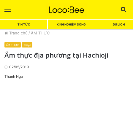
Menu
Sea
TIN TỨC
KINH NGHIỆM SỐNG
DU LỊCH
Trang chủ
/
ẨM THỰC
ẨM THỰC
Tokyo
Ẩm thực địa phương tại Hachioji
02/05/2019
Thanh Nga