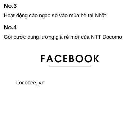
Hoạt động cào ngao sò vào mùa hè tại Nhật
Gói cước dung lượng giá rẻ mới của NTT Docomo
Thiết kế Kimono mang hình ảnh 196 quốc gia sẽ tham
dự Olympic・Paralympic Tokyo 2020
Locobee_vn
Khám phá công nghệ trí tuệ nhân tạo trên cây cảnh qua
cây BonsAI
Công ty Trung Quốc đăng ký hình ảnh thương hiệu giống
như Doraemon của Nhật Bản