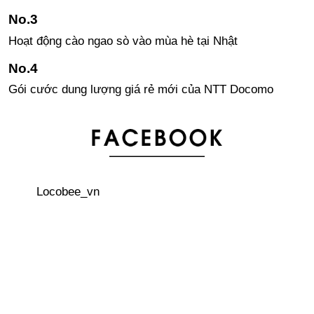
Hoạt động cào ngao sò vào mùa hè tại Nhật
Gói cước dung lượng giá rẻ mới của NTT Docomo
Thiết kế Kimono mang hình ảnh 196 quốc gia sẽ tham
dự Olympic・Paralympic Tokyo 2020
Locobee_vn
Khám phá công nghệ trí tuệ nhân tạo trên cây cảnh qua
cây BonsAI
Công ty Trung Quốc đăng ký hình ảnh thương hiệu giống
như Doraemon của Nhật Bản