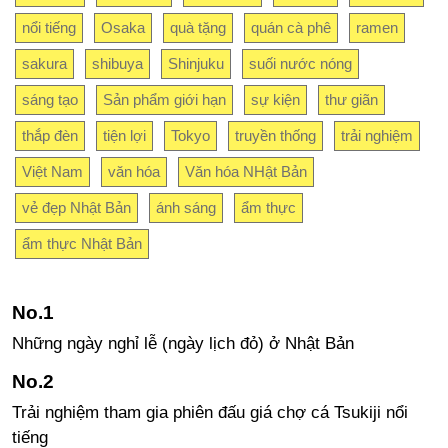
nổi tiếng
Osaka
quà tặng
quán cà phê
ramen
sakura
shibuya
Shinjuku
suối nước nóng
sáng tạo
Sản phẩm giới hạn
sự kiện
thư giãn
thắp đèn
tiện lợi
Tokyo
truyền thống
trải nghiệm
Việt Nam
văn hóa
Văn hóa NHật Bản
vẻ đẹp Nhật Bản
ánh sáng
ẩm thực
ẩm thực Nhật Bản
Những ngày nghỉ lễ (ngày lịch đỏ) ở Nhật Bản
Trải nghiệm tham gia phiên đấu giá chợ cá Tsukiji nổi
tiếng