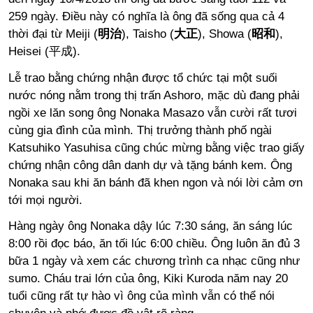
259 ngày. Điều này có nghĩa là ông đã sống qua cả 4
thời đại từ Meiji (
明治
), Taisho (
大正
), Showa (
昭和
),
Heisei (平成).
Lễ trao bằng chứng nhận được tổ chức tại một suối
nước nóng nằm trong thị trấn Ashoro, mặc dù đang phải
ngồi xe lăn song ông Nonaka Masazo vẫn cười rất tươi
cùng gia đình của mình. Thị trưởng thành phố ngài
Katsuhiko Yasuhisa cũng chúc mừng bằng việc trao giấy
chứng nhận công dân danh dự và tặng bánh kem. Ông
Nonaka sau khi ăn bánh đã khen ngon và nói lời cảm ơn
tới mọi người.
Hàng ngày ông Nonaka dậy lúc 7:30 sáng, ăn sáng lúc
8:00 rồi đọc báo, ăn tối lúc 6:00 chiều. Ông luôn ăn đủ 3
bữa 1 ngày và xem các chương trình ca nhạc cũng như
sumo. Cháu trai lớn của ông, Kiki Kuroda năm nay 20
tuổi cũng rất tự hào vì ông của mình vẫn có thể nói