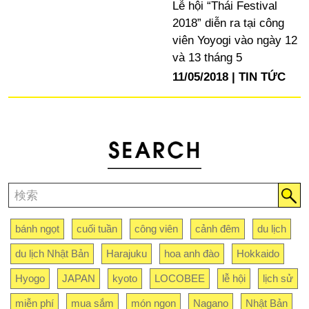
Lễ hội “Thái Festival
2018” diễn ra tại công
viên Yoyogi vào ngày 12
và 13 tháng 5
11/05/2018
TIN TỨC
bánh ngọt
cuối tuần
công viên
cảnh đêm
du lịch
du lịch Nhật Bản
Harajuku
hoa anh đào
Hokkaido
Hyogo
JAPAN
kyoto
LOCOBEE
lễ hội
lịch sử
miễn phí
mua sắm
món ngon
Nagano
Nhật Bản