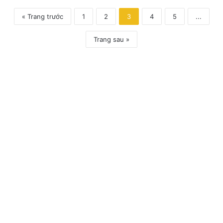
« Trang trước
1
2
3
4
5
...
Trang sau »