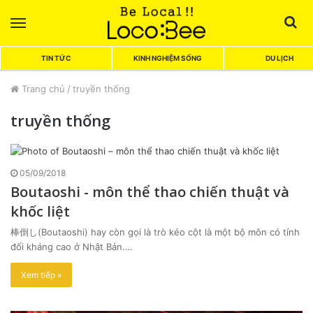
Menu
Sea
TIN TỨC
KINH NGHIỆM SỐNG
DU LỊCH
Trang chủ
/
truyền thống
truyền thống
05/09/2018
Boutaoshi - môn thể thao chiến thuật và
khốc liệt
棒倒し(Boutaoshi) hay còn gọi là trò kéo cột là một bộ môn có tính
đối kháng cao ở Nhật Bản.…
Xem tiếp »