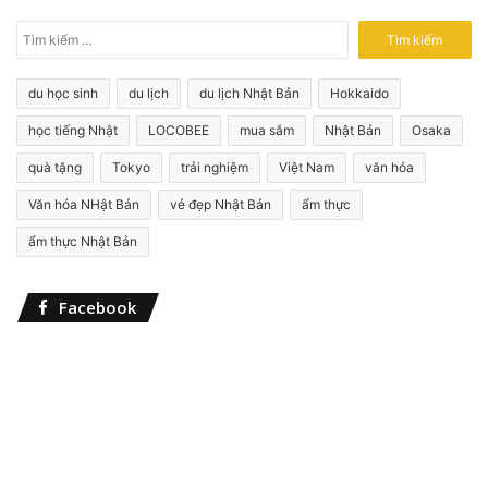
T
ì
m
du học sinh
du lịch
du lịch Nhật Bản
Hokkaido
k
i
học tiếng Nhật
LOCOBEE
mua sắm
Nhật Bản
Osaka
ế
quà tặng
Tokyo
trải nghiệm
Việt Nam
văn hóa
m
c
Văn hóa NHật Bản
vẻ đẹp Nhật Bản
ẩm thực
h
o
ẩm thực Nhật Bản
:
Facebook