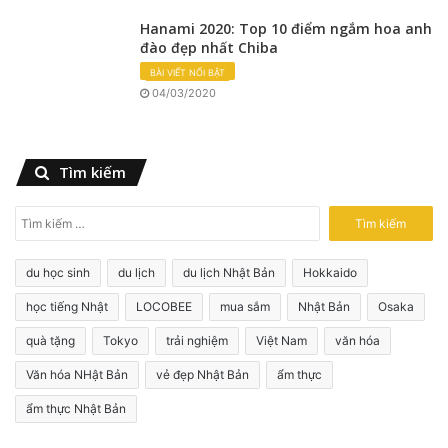
Hanami 2020: Top 10 điểm ngắm hoa anh
đào đẹp nhất Chiba
BÀI VIẾT NỔI BẬT
04/03/2020
Tìm kiếm
T
ì
m
du học sinh
du lịch
du lịch Nhật Bản
Hokkaido
k
i
học tiếng Nhật
LOCOBEE
mua sắm
Nhật Bản
Osaka
ế
quà tặng
Tokyo
trải nghiệm
Việt Nam
văn hóa
m
c
Văn hóa NHật Bản
vẻ đẹp Nhật Bản
ẩm thực
h
o
ẩm thực Nhật Bản
: