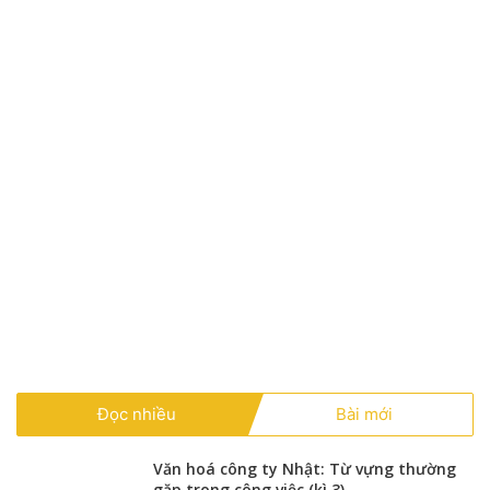
Đọc nhiều
Bài mới
Văn hoá công ty Nhật: Từ vựng thường
gặp trong công việc (kì 3)