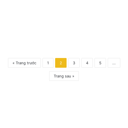
« Trang trước
1
2
3
4
5
...
Trang sau »