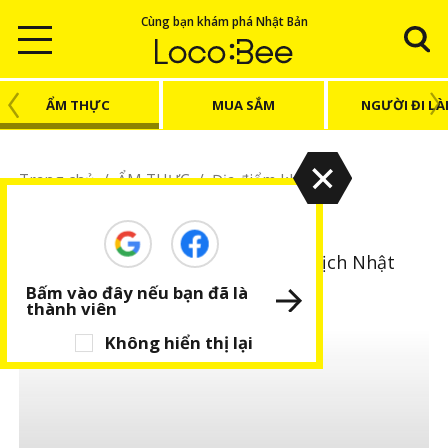
Cùng bạn khám phá Nhật Bản
ẨM THỰC
MUA SẮM
NGƯỜI ĐI L
Trang chủ
/
ẨM THỰC
/
Địa điểm khác
Địa điểm khác
Khám phá các đặc sản khác khi du lịch Nhật
Bản
Bấm vào đây nếu bạn đã là
thành viên
Không hiển thị lại