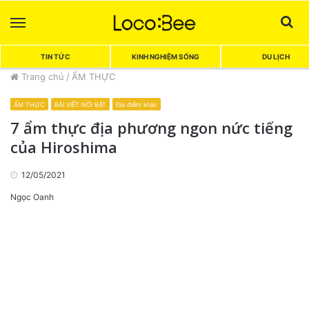
Menu
Sea
TIN TỨC
KINH NGHIỆM SỐNG
DU LỊCH
Trang chủ
/
ẨM THỰC
ẨM THỰC
BÀI VIẾT NỔI BẬT
Địa điểm khác
7 ẩm thực địa phương ngon nức tiếng
của Hiroshima
12/05/2021
Ngọc Oanh