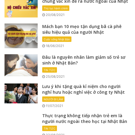
chủng vắc xin để ra nước ngoài của Nhật
Thủ tục hành chính
20/08/2021
Mách bạn 10 mẹo tận dụng bã cà phê
siêu hiệu quả của người Nhật
Cuộc sống Nhật Bản
18/06/2021
Đâu là nguyên nhân làm giảm số trẻ sơ
sinh ở Nhật Bản?
TIN TỨC
25/08/2021
Lưu ý khi tặng quà kỉ niệm cho người
nghỉ hưu hoặc nghỉ việc ở công ty Nhật
NGƯỜI ĐI LÀM
11/07/2021
Thực trạng không tiếp nhận trẻ em là
người nước ngoài theo học tại Nhật Bản
TIN TỨC